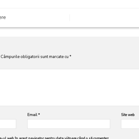
ere
Câmpurile obligatorii sunt marcate cu
*
Email
*
Site web
-ul web în acest navigator pentru data viitoare când o să comentez.