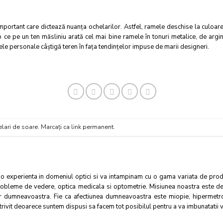
important care dictează nuanţa ochelarilor. Astfel, ramele deschise la culoare
 ce pe un ten măsliniu arată cel mai bine ramele în tonuri metalice, de argin
ţele personale câştigă teren în faţa tendinţelor impuse de marii designeri.
lari de soare
. Marcați
ca link permanent
.
 experienta in domeniul optici si va intampinam cu o gama variata de produs
obleme de vedere, optica medicala si optometrie. Misiunea noastra este de 
or dumneavoastra. Fie ca afectiunea dumneavoastra este miopie, hipermetro
trivit deoarece suntem dispusi sa facem tot posibilul pentru a va imbunatatii ve