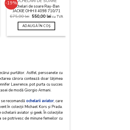
OCHELARI DE SOARE
-19%
-16%
Ochelari de soare Ray-Ban
Add to wishlist
Add to wishlist
JACKIE OHH II 4098 710/71
675,00
lei
550,00
lei
cu TVA
OCHELARI DE SOARE
ADAUGĂ ÎN COȘ
Ochelari de soare Ray-Ban
JACKIE OHH II RB 4098
601/8G
698,00
lei
585,00
lei
cu TVA
ADAUGĂ ÎN COȘ
ecărui purtător. Astfel, persoanele cu
electarea cărora contează doar lăţimea
ennifer Lawrence, pot purta cu succes
e casei de modă Giorgio Armani.
 li se recomandă
ochelarii aviator
, care
vent în colecţii Michael Kors şi Prada.
 ochelarii aviator şi geek. În colecţiile
ia se potrivesc de minune femeilor cu