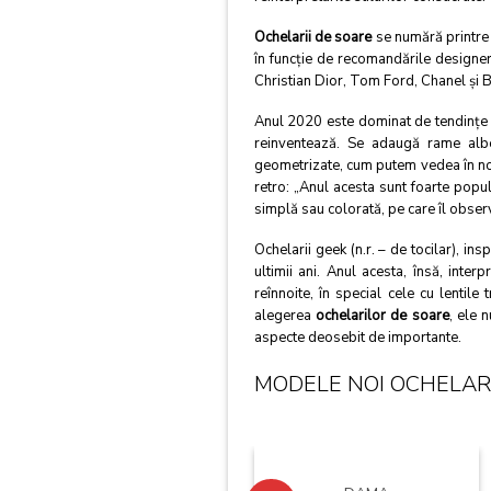
Ochelarii de soare
se numără printre c
în funcţie de recomandările designeril
Christian Dior,
Tom Ford
, Chanel şi 
Anul 2020 este dominat de tendinţe r
reinventează. Se adaugă rame albe, 
geometrizate, cum putem vedea în noua
retro: „Anul acesta sunt foarte popula
simplă sau colorată, pe care îl obser
Ochelarii geek (n.r. – de tocilar), in
ultimii ani. Anul acesta, însă, inte
reînnoite, în special cele cu lentil
alegerea
ochelarilor de soare
, ele 
aspecte deosebit de importante.
MODELE NOI OCHELARI