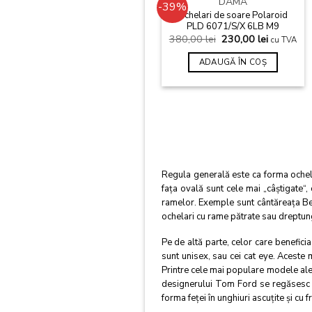
DAMA
-39%
Ochelari de soare Polaroid
Add to wishlist
PLD 6071/S/X 6LB M9
380,00
lei
230,00
lei
cu TVA
ADAUGĂ ÎN COȘ
Regula generală este ca forma ochelar
faţa ovală sunt cele mai „câştigate“,
ramelor. Exemple sunt cântăreaţa Bey
ochelari cu rame pătrate sau dreptung
Pe de altă parte, celor care benefici
sunt unisex, sau cei cat eye. Aceste m
Printre cele mai populare modele al
designerului Tom Ford se regăsesc şi
forma feţei în unghiuri ascuţite şi cu f