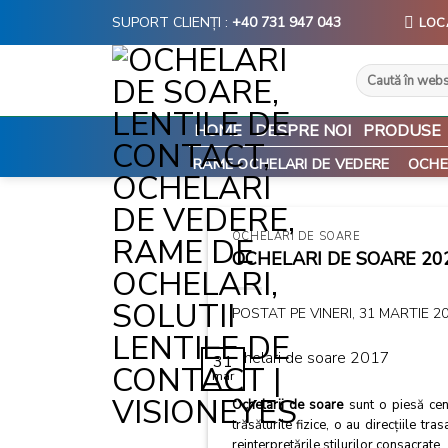
Skip
SUPORT CLIENȚI :
+40 731 947 043
LOC
to
content
Caută
după:
HOME
DESPRE NOI
PRODUSE
RAME OCHELARI DE VEDERE
OCHE
OCHELARI DE SOARE
OCHELARI DE SOARE 20
POSTAT PE
VINERI, 31 MARTIE 2
31
mar
Ochelarii de soare
sunt o piesă cent
trăsăturile fizice, o au direcţiile t
reinterpretările stilurilor consacrate.