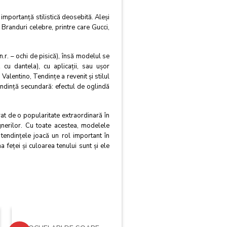
 importanţă stilistică deosebită. Aleşi
. Branduri celebre, printre care Gucci,
n.r. – ochi de pisică), însă modelul se
 cu dantela), cu aplicaţii, sau uşor
alentino, Tendinţe a revenit şi stilul
 tendinţă secundară: efectul de oglindă
urat de o popularitate extraordinară în
ignerilor. Cu toate acestea, modelele
 tendinţele joacă un rol important în
 feţei şi culoarea tenului sunt şi ele