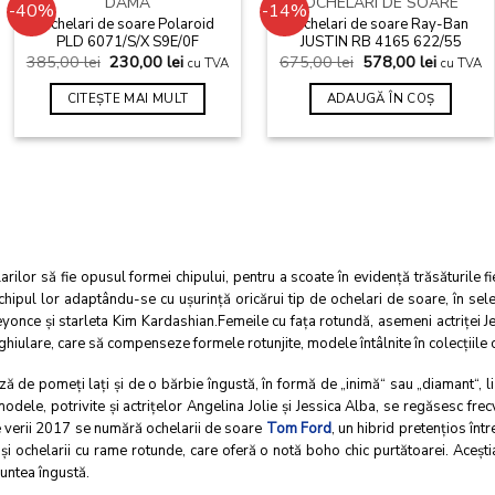
STOC EPUIZAT
DAMA
OCHELARI DE SOARE
-40%
-14%
Ochelari de soare Polaroid
Ochelari de soare Ray-Ban
Add to wishlist
Add to wishlist
PLD 6071/S/X S9E/0F
JUSTIN RB 4165 622/55
385,00
lei
230,00
lei
675,00
lei
578,00
lei
cu TVA
cu TVA
CITEȘTE MAI MULT
ADAUGĂ ÎN COȘ
ilor să fie opusul formei chipului, pentru a scoate în evidenţă trăsăturile fi
 chipul lor adaptându-se cu uşurinţă oricărui tip de ochelari de soare, în s
once şi starleta Kim Kardashian.Femeile cu faţa rotundă, asemeni actriţei J
hiulare, care să compenseze formele rotunjite, modele întâlnite în colecţiil
ază de pomeţi laţi şi de o bărbie îngustă, în formă de „inimă“ sau „diamant“,
odele, potrivite şi actriţelor Angelina Jolie şi Jessica Alba, se regăsesc frec
e verii 2017 se numără ochelarii de soare
Tom Ford
, un hibrid pretenţios între
 ochelarii cu rame rotunde, care oferă o notă boho chic purtătoarei. Aceşt
runtea îngustă.