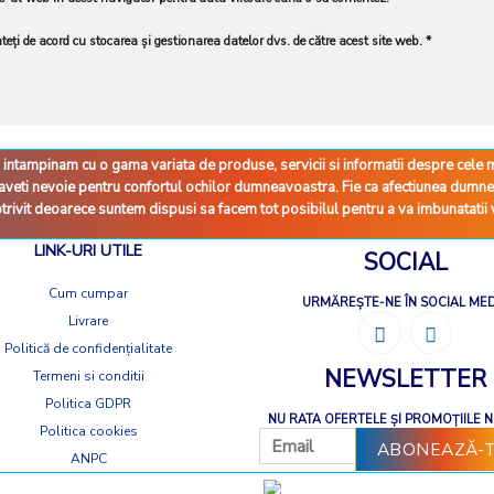
teți de acord cu stocarea și gestionarea datelor dvs. de către acest site web.
*
 intampinam cu o gama variata de produse, servicii si informatii despre cele
e aveti nevoie pentru confortul ochilor dumneavoastra. Fie ca afectiunea dum
otrivit deoarece suntem dispusi sa facem tot posibilul pentru a va imbunatatii v
LINK-URI UTILE
SOCIAL
Cum cumpar
URMĂREȘTE-NE ÎN SOCIAL ME
Livrare
Politică de confidențialitate
NEWSLETTER
Termeni si conditii
Politica GDPR
NU RATA OFERTELE ȘI PROMOȚIILE 
Politica cookies
ANPC