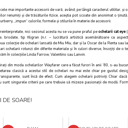
ele mai importante accesorii de vară, având, pe lângă caracterul utilitar, şi o
or renumiţi şi de trăsăturile fizice, aceştia pot scoate din anonimat o ţinută
Burberry, „impun“ culorile, formele şi stilurile în materie de accesorii.
einterpretate, nici sezonul acesta nu se va pune praful pe
ochelarii cat eye
(
brodate, tip filigran (n.r. – lucrătură artistică asemănătoare ca aspect
 colecţie de ochelari lansată de Miu Miu, dar şi la Oscar de la Renta sau la V
ri ochelarii rotunzi din diferite materiale şi în culori diverse, însoţiţi de o
văm în colecţiile Linda Farrow, Valentino sau Lanvin.
spiraţi din moda ochelarilor Wayfarer care a făcut furori în anii ’80, s-au buc
rpretarea clasică a acestui stil de ochelari nu mai este chiar pe gustul des
e transparente, sunt încă de efect. Cum alegem ochelarii potriviţi Chiar dacă
nu sunt singurele criterii pe care trebuie să mizeze pasionaţii de modă. Forma
 DE SOARE!