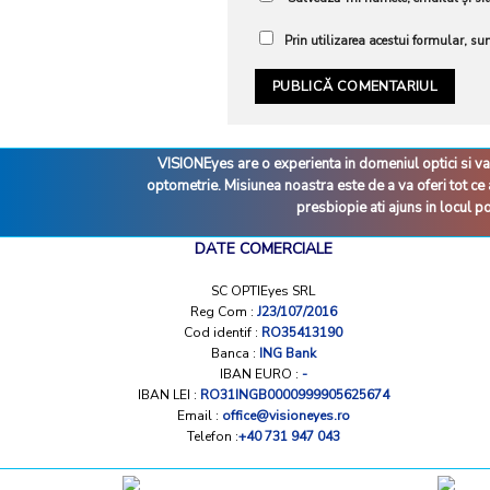
Prin utilizarea acestui formular, sun
VISIONEyes are o experienta in domeniul optici si va
optometrie. Misiunea noastra este de a va oferi tot c
presbiopie ati ajuns in locul p
DATE COMERCIALE
SC OPTIEyes SRL
Reg Com :
J23/107/2016
Cod identif :
RO35413190
Banca :
ING Bank
IBAN EURO :
-
IBAN LEI :
RO31INGB0000999905625674
Email :
office@visioneyes.ro
Telefon :
+40 731 947 043