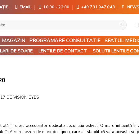
AȚIE
EMAIL
10:00 - 22:00
+40 731 947 043
NEWS
MAGAZIN
PROGRAMARE CONSULTATIE
SFATUL MEDI
LARI DE SOARE
LENTILE DE CONTACT
SOLUTII LENTILE C
20
017
DE
VISION EYES
rală în sfera accesoriilor dedicate sezonului estival. O mare influenţă în 
rasate în fiecare sezon de marii designeri, care au stabilit că vara aceasta s