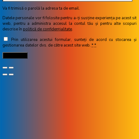
Va fi trimisă o parolă la adresa ta de email.
Datele personale vor fi folosite pentru a-ți susține experiența pe acest sit
web, pentru a administra accesul la contul tău și pentru alte scopuri
descrise în
politică de confidențialitate
.
Prin utilizarea acestui formular, sunteți de acord cu stocarea și
gestionarea datelor dvs. de către acest site web.
*
*
Înregistrare