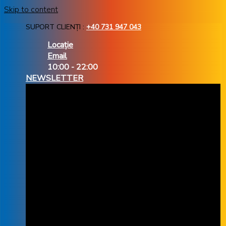
Skip to content
SUPORT CLIENȚI :
+40 731 947 043
Locație
Email
10:00 - 22:00
NEWSLETTER