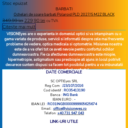
Stoc epuizat
BARBATI
Ochelari de soare barbati Polaroid PLD 2027/S M2Z BLACK
349,99
lei
229,90
lei
cu TVA
Citește mai mult
VISIONEyes are o experienta in domeniul optici si va intampinam cu o
gama variata de produse, servicii si informatii despre cele mai frecvente
probleme de vedere, optica medicala si optometrie. Misiunea noastra
este de a va oferi tot ce aveti nevoie pentru confortul ochilor
dumneavoastra. Fie ca afectiunea dumneavoastra este miopie,
hipermetropie, astigmatism sau presbiopie ati ajuns in locul potrivit
deoarece suntem dispusi sa facem tot posibilul pentru a va imbunatatii
vederea si a va oferii confortul.
DATE COMERCIALE
SC OPTIEyes SRL
Reg Com :
J23/107/2016
Cod identif :
RO35413190
Banca :
ING Bank
IBAN EURO :
-
IBAN LEI :
RO31INGB0000999905625674
Email :
office@visioneyes.ro
Telefon :
+40 731 947 043
LINK-URI UTILE