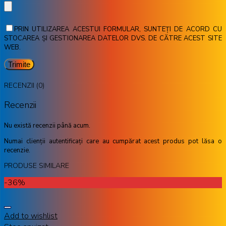
PRIN UTILIZAREA ACESTUI FORMULAR, SUNTEȚI DE ACORD CU
STOCAREA ȘI GESTIONAREA DATELOR DVS. DE CĂTRE ACEST SITE
WEB.
RECENZII (0)
Recenzii
Nu există recenzii până acum.
Numai clienții autentificați care au cumpărat acest produs pot lăsa o
recenzie.
PRODUSE SIMILARE
-36%
Add to wishlist