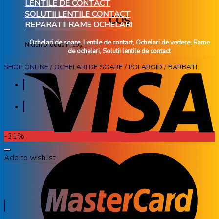
LENTILE DE CONTACT
SOLUTII LENTILE CONTACT
COȘ
REPARATII RAME OCHELARI
Ochelari de soare, Lentile de contact, Ochelari de vedere, Rame
Niciun produs în coș.
de ochelari, Solutii lentile de contact
SHOP ONLINE
/
OCHELARI DE SOARE
/
POLAROID
/
BARBATI
-31%
Add to wishlist