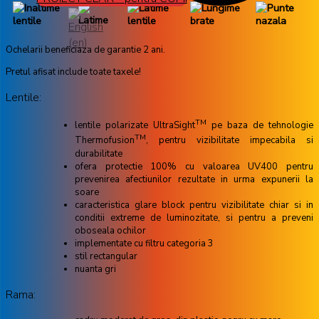
Ochelarii beneficiaza de garantie 2 ani.
Pretul afisat include toate taxele!
Lentile:
TM
lentile polarizate UltraSight
pe baza de tehnologie
TM
Thermofusion
, pentru vizibilitate impecabila si
durabilitate
ofera protectie 100% cu valoarea UV400 pentru
prevenirea afectiunilor rezultate in urma expunerii la
soare
caracteristica glare block pentru vizibilitate chiar si in
conditii extreme de luminozitate, si pentru a preveni
oboseala ochilor
implementate cu filtru categoria 3
stil rectangular
nuanta gri
Rama: