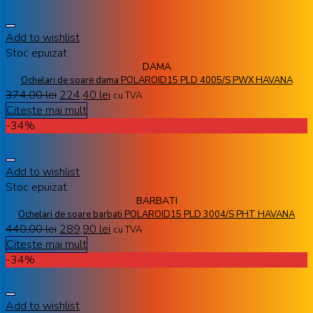
Add to wishlist
Stoc epuizat
DAMA
Ochelari de soare dama POLAROID15 PLD 4005/S PWX HAVANA
374,00
lei
224,40
lei
cu TVA
Citește mai mult
-34%
Add to wishlist
Stoc epuizat
BARBATI
Ochelari de soare barbati POLAROID15 PLD 3004/S PHT HAVANA
440,00
lei
289,90
lei
cu TVA
Citește mai mult
-34%
Add to wishlist