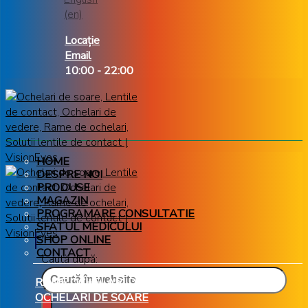
Locație
Email
10:00 - 22:00
HOME
DESPRE NOI
PRODUSE
MAGAZIN
PROGRAMARE CONSULTATIE
SFATUL MEDICULUI
SHOP ONLINE
CONTACT
Caută după:
RAME OCHELARI DE VEDERE
OCHELARI DE SOARE