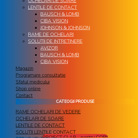
OCHELARI DE SOARE
LENTILE DE CONTACT
BAUSCH & LOMB
CIBA VISION
JOHNSON & JOHNSON
RAME DE OCHELARI
SOLUTII DE INTRETINERE
AVIZOR
BAUSCH & LOMB
CIBA VISION
Magazin
Programare consultatie
Sfatul medicului
Shop online
Contact
CATEOGII PRODUSE
RAME OCHELARI DE VEDERE
OCHELARI DE SOARE
LENTILE DE CONTACT
SOLUTII LENTILE CONTACT
PROIECT CLAR - pentru COPII