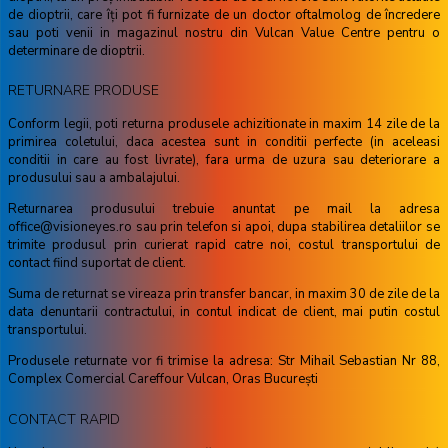
de dioptrii, care îţi pot fi furnizate de un doctor oftalmolog de încredere
sau poti venii in magazinul nostru din Vulcan Value Centre pentru o
determinare de dioptrii.
RETURNARE PRODUSE
Conform legii, poti returna produsele achizitionate in maxim 14 zile de la
primirea coletului, daca acestea sunt in conditii perfecte (in aceleasi
conditii in care au fost livrate), fara urma de uzura sau deteriorare a
produsului sau a ambalajului.
Returnarea produsului trebuie anuntat pe mail la adresa
office@visioneyes.ro sau prin telefon si apoi, dupa stabilirea detaliilor se
trimite produsul prin curierat rapid catre noi, costul transportului de
contact fiind suportat de client.
Suma de returnat se vireaza prin transfer bancar, in maxim 30 de zile de la
data denuntarii contractului, in contul indicat de client, mai putin costul
transportului.
Produsele returnate vor fi trimise la adresa: Str Mihail Sebastian Nr 88,
Complex Comercial Careffour Vulcan, Oras București
CONTACT RAPID