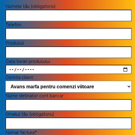
Numele tău (obligatoriu)
Telefon
Produsul
Data livrari produsului
Dorinta client
Nume detinator cont bancar
Emailul tău (obligatoriu)
Numar factura*