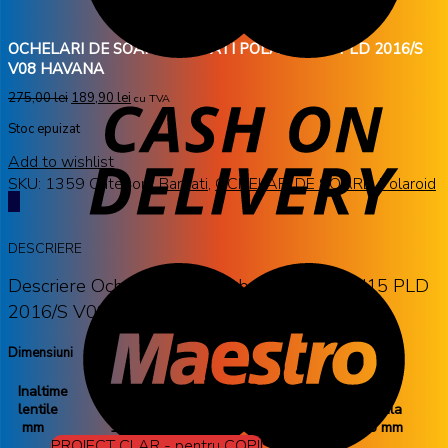
OCHELARI DE SOARE BARBATI POLAROID15 PLD 2016/S
V08 HAVANA
275,00
lei
189,90
lei
cu TVA
Stoc epuizat
Add to wishlist
SKU:
1359
Categorii:
Barbati
,
OCHELARI DE SOARE
,
Polaroid
DESCRIERE
Descriere Ochelari de soare barbati Polaroid15 PLD
2016/S V08 HAVANA de la Polaroid
Dimensiuni
Inaltime
Latime
Latime
Lungime
Punte
lentile
rama
lentile
brate
nazala
mm
126 mm
55 mm
140 mm
16 mm
PROIECT CLAR - pentru COPII