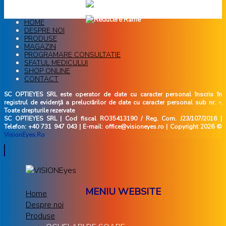
HOME
DESPRE NOI
PRODUSE
MAGAZIN
PROGRAMARE CONSULTATIE
SFATUL MEDICULUI
SHOP ONLINE
CONTACT
SC OPTIEYES SRL este operator de date cu caracter personal înscris în
registrul de evidență a prelucrărilor de date cu caracter personal sub nr. -.
Toate drepturile rezervate
SC OPTIEYES SRL | Cod fiscal RO35413190 / Reg. Com. J23/107/2016 |
Telefon: +40 731 947 043 | E-mail: office@visioneyes.ro | Copyright 2026 ©
VisionEyes.Ro
MENIU WEBSITE
Home
Despre noi
Produse