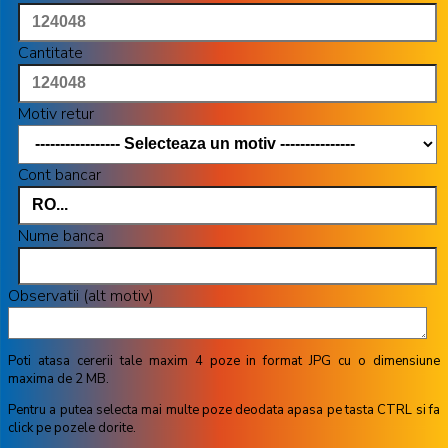
Cantitate
Motiv retur
Cont bancar
Nume banca
Observatii (alt motiv)
Poti atasa cererii tale maxim 4 poze in format JPG cu o dimensiune
maxima de 2 MB.
Pentru a putea selecta mai multe poze deodata apasa pe tasta CTRL si fa
click pe pozele dorite.