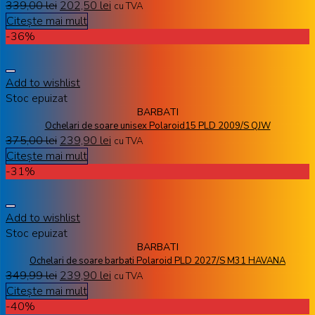
339,00
lei
202,50
lei
cu TVA
Citește mai mult
-36%
Add to wishlist
Stoc epuizat
BARBATI
Ochelari de soare unisex Polaroid15 PLD 2009/S QJW
375,00
lei
239,90
lei
cu TVA
Citește mai mult
-31%
Add to wishlist
Stoc epuizat
BARBATI
Ochelari de soare barbati Polaroid PLD 2027/S M31 HAVANA
349,99
lei
239,90
lei
cu TVA
Citește mai mult
-40%