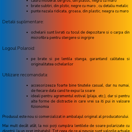
cadru moderat de gros, din plastic, negru cu maro
brate subtiri, din plstic, negre cu maro , cu detaliu metalic
punte nazala ridicata, groasa, din plastic, neagra cu maro
Detalii suplimentare:
ochelarii sunt livrati cu tocul de depozitare si o carpa din
microfibra pentru stergere si ingrijire
Logoul Polaroid:
pe brate si pe lentila stanga, garantand calitatea si
originalitatea ochelarilor
Utilizare recomandata:
accesorizeaza foarte bine tinutele casual, dar nu numai,
de fiecare data cand te expui la soare
ideali pentru agrementul estival (plaja, etc.), dar si pentru
alte forme de distractie in care vrei sa iti pui in valoare
fizionomia
Produsul este nou si comercializat in ambalajul original al producatorului.
Mai mult decât atât, la noi poţi cumpăra lentilele de soare polarizate cu
dioptrii, la un preţ imbatabil. Tot ceea de ce ai nevoie sunt valorile actuale