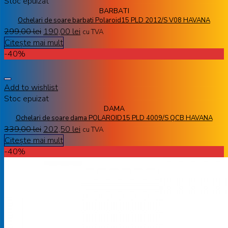
Stoc epuizat
BARBATI
Ochelari de soare barbati Polaroid15 PLD 2012/S V08 HAVANA
299,00
lei
190,00
lei
cu TVA
Citește mai mult
-40%
Add to wishlist
Stoc epuizat
DAMA
Ochelari de soare dama POLAROID15 PLD 4009/S QCB HAVANA
339,00
lei
202,50
lei
cu TVA
Citește mai mult
-40%