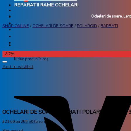
REPARATII RAME OCHELARI
Ochelari de soare, Lenti
SHOP ONLINE
/
OCHELARI DE SOARE
/
POLAROID
/
BARBATI
-20%
Niciun produs în coș.
Add to wishlist
OCHELARI DE SOARE BARBATI POLAROID17 PLD 3
321,00
lei
255,50
lei
cu TVA
Stoc epuizat