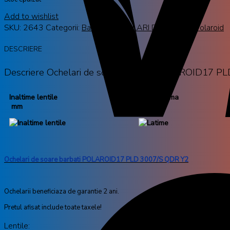
Add to wishlist
SKU:
2643
Categorii:
Barbati
,
OCHELARI DE SOARE
,
Polaroid
DESCRIERE
Descriere Ochelari de soare barbati POLAROID17 PL
Inaltime lentile
Latime rama
mm
139 mm
Ochelari de soare barbati POLAROID17 PLD 3007/S QDR Y2
Ochelarii beneficiaza de garantie 2 ani.
Pretul afisat include toate taxele!
Lentile: