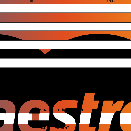
 email (obli
jul 
CAREA ȘI MANIPULAREA DATELOR DVS PE ACEST SITE WEB IN CONFORM
Emailul tău (obligatoriu)
Numar factura*