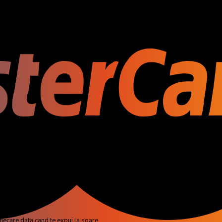
TM
rmofusion
, pentru vizibilitate impecabila si durabilitate
fectiunilor rezultate in urma expunerii la soare
ditii extreme de luminozitate, si pentru a preveni oboseala ochilor
icrofibra pentru stergere si ingrijire
itatea ochelarilor
fiecare data cand te expui la soare