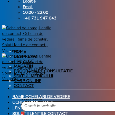
Locație
Email
10:00 - 22:00
+40 731 947 043
HOME
DESPRE NOI
PRODUSE
MAGAZIN
PROGRAMARE CONSULTATIE
SFATUL MEDICULUI
SHOP ONLINE
CONTACT
RAME OCHELARI DE VEDERE
Caută după:
OCHELARI DE SOARE
LENTILE DE CONTACT
SOLUTII LENTILE CONTACT