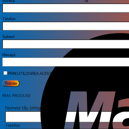
Adresa ta de
Telefon
Subiect
Mesa
PRIN UTILIZAREA ACESTUI FORMULAR SUNTEȚI DE ACORD CU STO
RMA PRODUSE
Numele tău (obligatoriu)
Telefon