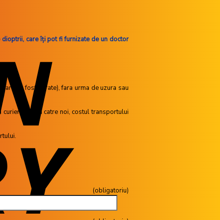
ioptrii, care îţi pot fi furnizate de un doctor
n care au fost livrate), fara urma de uzura sau
curierat rapid catre noi, costul transportului
tului.
toriu)