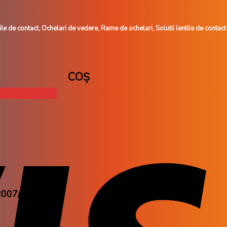
le de contact, Ochelari de vedere, Rame de ochelari, Solutii lentile de contact
COȘ
007/S QDR Y2