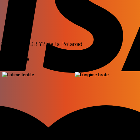
D 3007/S QDR Y2 de la Polaroid
Latime lentile
Lungime brate
61 mm
137 mm