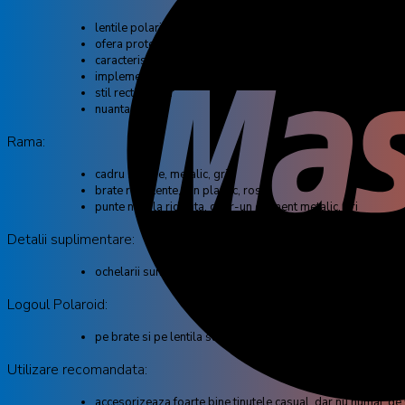
TM
lentile polarizate UltraSight
pe baza de tehnologie The
ofera protectie 100% cu valoarea UV400 pentru prevenirea a
caracteristica glare block pentru vizibilitate chiar si in con
implementate cu filtru categoria 3
stil rectangular
nuanta gri
Rama:
cadru subtire, metalic, gri
brate rezistente, din plastic, rosii
punte nazala ridicata, dintr-un element metalic, gri
Detalii suplimentare:
ochelarii sunt livrati cu tocul de depozitare si o carpa din m
Logoul Polaroid:
pe brate si pe lentila stanga, garantand calitatea si original
Utilizare recomandata:
accesorizeaza foarte bine tinutele casual, dar nu numai, de 