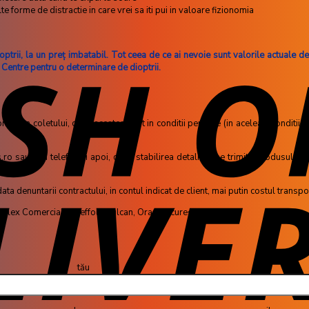
lte forme de distractie in care vrei sa iti pui in valoare fizionomia
trii, la un preţ imbatabil. Tot ceea de ce ai nevoie sunt valorile actuale de d
 Centre pentru o determinare de dioptrii.
mirea coletului, daca acestea sunt in conditii perfecte (in aceleasi conditii i
 sau prin telefon si apoi, dupa stabilirea detaliilor se trimite produsul prin 
a denuntarii contractului, in contul indicat de client, mai putin costul transpor
omplex Comercial Careffour Vulcan, Oras București
u (obliga