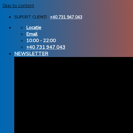
Skip to content
SUPORT CLIENȚI :
+40 731 947 043
Locație
Email
10:00 - 22:00
+40 731 947 043
NEWSLETTER