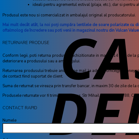
ideali pentru agrementul estival (plaja, etc.), dar si pentru a
Produsul este nou si comercializat in ambalajul original al producatorului.
Mai mult decât atât, la noi poţi cumpăra lentilele de soare polarizate cu diop
oftalmolog de încredere sau poti venii in magazinul nostru din Vulcan Value
RETURNARE PRODUSE
Conform legii, poti returna produsele achizitionate in maxim 14 zile de la pri
deteriorare a produsului sau a ambalajului.
Returnarea produsului trebuie anuntat pe mail la adresa office@visioneyes.ro
de contact fiind suportat de client.
Suma de returnat se vireaza prin transfer bancar, in maxim 30 de zile de la dat
Produsele returnate vor fi trimise la adresa: Str Mihail Sebastian Nr 88, C
CONTACT RAPID
Numele tă