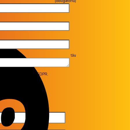
gatoriu)
tău
ITATE CU POLITICA GDPR.