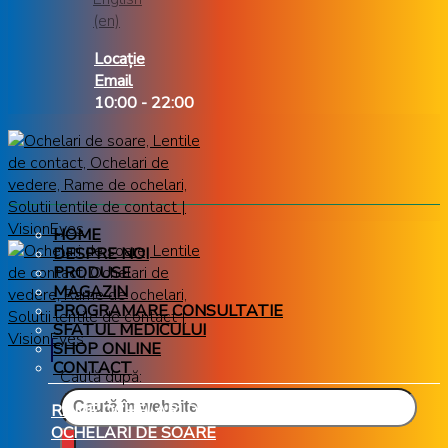
Locație
Email
10:00 - 22:00
HOME
DESPRE NOI
PRODUSE
MAGAZIN
PROGRAMARE CONSULTATIE
SFATUL MEDICULUI
SHOP ONLINE
CONTACT
Caută după:
RAME OCHELARI DE VEDERE
OCHELARI DE SOARE