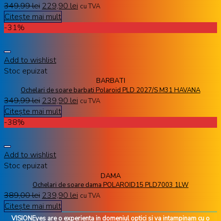
349,99
lei
229,90
lei
cu TVA
Citește mai mult
-31%
Add to wishlist
Stoc epuizat
BARBATI
Ochelari de soare barbati Polaroid PLD 2027/S M31 HAVANA
349,99
lei
239,90
lei
cu TVA
Citește mai mult
-38%
Add to wishlist
Stoc epuizat
DAMA
Ochelari de soare dama POLAROID15 PLD7003 1LW
389,00
lei
239,90
lei
cu TVA
Citește mai mult
VISIONEyes are o experienta in domeniul optici si va intampinam cu o