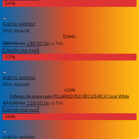
-34%
Add to wishlist
Stoc epuizat
DAMA
289,00
lei
189,90
lei
cu TVA
Citește mai mult
-33%
Add to wishlist
Stoc epuizat
COPII
Ochelari de soare copii POLAROID PLD 8011/S MC4 Coral White
175,00
lei
118,00
lei
cu TVA
Citește mai mult
-36%
Add to wishlist