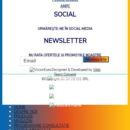
ANPC
SOCIAL
URMĂREȘTE-NE ÎN SOCIAL MEDIA
NEWSLETTER
NU RATA OFERTELE ȘI PROMOȚIILE NOASTRE
Designed & Developed by
Web
Team Concept
©Copyright SC OPTIEYES SRL
HOME
DESPRE NOI
PRODUSE
MAGAZIN
PROGRAMARE CONSULTATIE