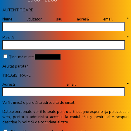
10:00 - 22:00
AUTENTIFICARE
Nume utilizator sau adresă email
*
Parolă
*
Ține-mă minte
Autentificare
Ai uitat parola?
ÎNREGISTRARE
Adresă email
*
Va fi trimisă o parolă la adresa ta de email.
Datele personale vor fi folosite pentru a-ți susține experiența pe acest sit
web, pentru a administra accesul la contul tău și pentru alte scopuri
descrise în
politică de confidențialitate
.