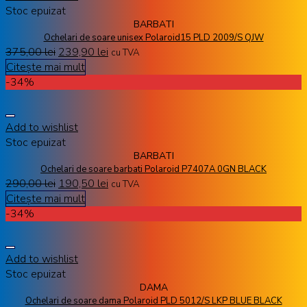
Stoc epuizat
BARBATI
Ochelari de soare unisex Polaroid15 PLD 2009/S QJW
375,00
lei
239,90
lei
cu TVA
Citește mai mult
-34%
Add to wishlist
Stoc epuizat
BARBATI
Ochelari de soare barbati Polaroid P7407A 0GN BLACK
290,00
lei
190,50
lei
cu TVA
Citește mai mult
-34%
Add to wishlist
Stoc epuizat
DAMA
Ochelari de soare dama Polaroid PLD 5012/S LKP BLUE BLACK