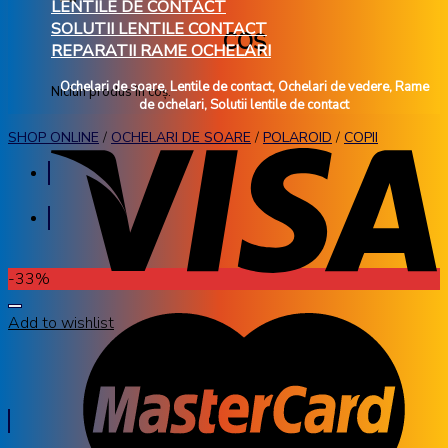
LENTILE DE CONTACT
SOLUTII LENTILE CONTACT
COȘ
REPARATII RAME OCHELARI
Ochelari de soare, Lentile de contact, Ochelari de vedere, Rame
Niciun produs în coș.
de ochelari, Solutii lentile de contact
SHOP ONLINE
/
OCHELARI DE SOARE
/
POLAROID
/
COPII
-33%
Add to wishlist