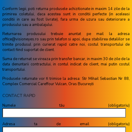
Conform legii, poti returna produsele achizitionate in maxim 14 zile de la
primirea coletului, daca acestea sunt in conditii perfecte (in aceleasi
conditii in care au fost livrate), fara urma de uzura sau deteriorare a
produsului sau a ambalajului.
Returnarea produsului trebuie anuntat pe mail la adresa
office@visioneyes.ro sau prin telefon si apoi, dupa stabilirea detaliilor se
trimite produsul prin curierat rapid catre noi, costul transportului de
contact fiind suportat de client.
Suma de returnat se vireaza prin transfer bancar, in maxim 30 de zile de la
data denuntarii contractului, in contul indicat de client, mai putin costul
transportului.
Produsele returnate vor fi trimise la adresa: Str Mihail Sebastian Nr 88,
Complex Comercial Careffour Vulcan, Oras București
CONTACT RAPID
Numele tău (obligatoriu)
Adresa ta de email (obligatoriu)