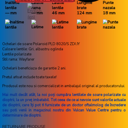
Inaltime
Latime
Latime
Lungime
Punte
lentile
rama
lentile
brate
nazala
— mm
— mm
46 mm
124 mm
18 mm
Ochelari de soare Polaroid PLD 8020/S ZDI JY
Culoare lentile: Gri, albastru oglinda
Lentile polarizate
Stil rama: Wayfarer
Ochelarii beneficiaza de garantie 2 ani.
Pretul afisat include toate taxele!
Produsul este nou si comercializat in ambalajul original al producatorului.
Mai mult decât atât, la noi poţi cumpăra lentilele de soare polarizate cu
dioptrii, la un preţ imbatabil. Tot ceea de ce ai nevoie sunt valorile actuale
de dioptrii, care îţi pot fi furnizate de un doctor oftalmolog de încredere
sau poti venii in magazinul nostru din Vulcan Value Centre pentru o
determinare de dioptrii.
RETURNARE PRODUSE