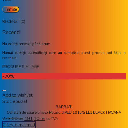
RECENZII (0)
Recenzii
Nu există recenzii până acum.
Numai clienții autentificați care au cumpărat acest produs pot lăsa o
recenzie.
PRODUSE SIMILARE
-30%
Add to wishlist
Stoc epuizat
BARBATI
Ochelari de soare unisex Polaroid PLD 1016/S LL1 BLACK HAVANA
273,00
lei
191,10
lei
cu TVA
Citește mai mult