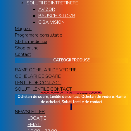
SOLUTII DE INTRETINERE
AVIZOR
BAUSCH & LOMB
CIBA VISION
Magazin
Programare consultatie
Sfatul medicului
Shop online
Contact
CATEOGII PRODUSE
RAME OCHELARI DE VEDERE
OCHELARI DE SOARE
LENTILE DE CONTACT
SOLUTII LENTILE CONTACT
PROIECT CLAR - pentru COPII
REPARATII RAME OCHELARI
Ochelari de soare, Lentile de contact, Ochelari de vedere, Rame
de ochelari, Solutii lentile de contact
NEWSLETTER
LOCAȚIE
EMAIL