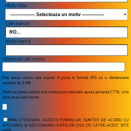
Motiv retur
Cont bancar
Nume banca
Observatii (alt motiv)
Poti atasa cererii tale maxim 4 poze in format JPG cu o dimensiune
maxima de 2 MB.
Pentru a putea selecta mai multe poze deodata apasa pe tasta CTRL si fa
click pe pozele dorite.
PRIN UTILIZAREA ACESTUI FORMULAR, SUNTEȚI DE ACORD CU
STOCAREA ȘI GESTIONAREA DATELOR DVS. DE CĂTRE ACEST SITE
WEB.