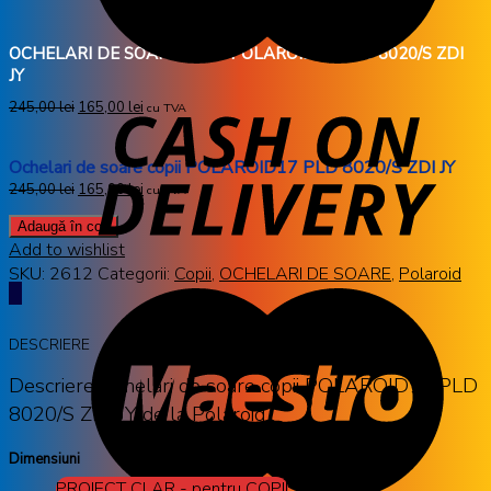
OCHELARI DE SOARE COPII POLAROID17 PLD 8020/S ZDI
JY
245,00
lei
165,00
lei
cu TVA
Ochelari de soare copii POLAROID17 PLD 8020/S ZDI JY
245,00
lei
165,00
lei
cu TVA
Adaugă în coș
Add to wishlist
SKU:
2612
Categorii:
Copii
,
OCHELARI DE SOARE
,
Polaroid
DESCRIERE
Descriere Ochelari de soare copii POLAROID17 PLD
8020/S ZDI JY de la Polaroid
Dimensiuni
PROIECT CLAR - pentru COPII