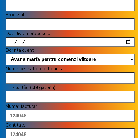
Produsul
Data livrari produsului
Dorinta client
Nume detinator cont bancar
Emailul tău (obligatoriu)
Numar factura*
Cantitate