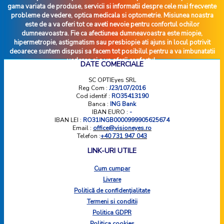
gama variata de produse, servicii si informatii despre cele mai frecvente
probleme de vedere, optica medicala si optometrie. Misiunea noastra
este de a va oferi tot ce aveti nevoie pentru confortul ochilor
dumneavoastra. Fie ca afectiunea dumneavoastra este miopie,
hipermetropie, astigmatism sau presbiopie ati ajuns in locul potrivit
deoarece suntem dispusi sa facem tot posibilul pentru a va imbunatatii
vederea si a va oferii confortul.
DATE COMERCIALE
SC OPTIEyes SRL
Reg Com :
J23/107/2016
Cod identif :
RO35413190
Banca :
ING Bank
IBAN EURO :
-
IBAN LEI :
RO31INGB0000999905625674
Email :
office@visioneyes.ro
Telefon :
+40 731 947 043
LINK-URI UTILE
Cum cumpar
Livrare
Politică de confidențialitate
Termeni si conditii
Politica GDPR
Politica cookies