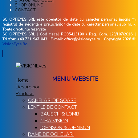
SFATUL MEDICULUI
SHOP ONLINE
CONTACT
SC OPTIEYES SRL este operator de date cu caracter personal înscris în
registrul de evidență a prelucrărilor de date cu caracter personal sub nr. -.
Toate drepturile rezervate
SC OPTIEYES SRL | Cod fiscal RO35413190 / Reg. Com. J23/107/2016 |
Telefon: +40 731 947 043 | E-mail: office@visioneyes.ro | Copyright 2026 ©
VisionEyes.Ro
MENIU WEBSITE
Home
Despre noi
Produse
OCHELARI DE SOARE
LENTILE DE CONTACT
BAUSCH & LOMB
CIBA VISION
JOHNSON & JOHNSON
RAME DE OCHELARI