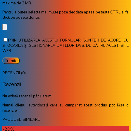
maxima de 2 MB.
Pentru a putea selecta mai multe poze deodata apasa pe tasta CTRL si fa
click pe pozele dorite.
PRIN UTILIZAREA ACESTUI FORMULAR, SUNTEȚI DE ACORD CU
STOCAREA ȘI GESTIONAREA DATELOR DVS. DE CĂTRE ACEST SITE
WEB.
RECENZII (0)
Recenzii
Nu există recenzii până acum.
Numai clienții autentificați care au cumpărat acest produs pot lăsa o
recenzie.
PRODUSE SIMILARE
-20%