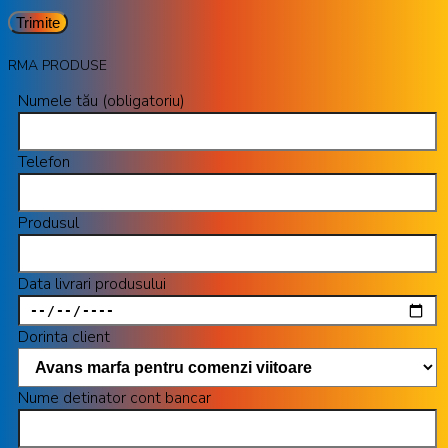
RMA PRODUSE
Numele tău (obligatoriu)
Telefon
Produsul
Data livrari produsului
Dorinta client
Nume detinator cont bancar