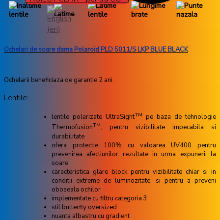
Ochelari de soare dama Polaroid PLD 5011/S LKP BLUE BLACK
Ochelarii beneficiaza de garantie 2 ani.
Lentile:
TM
lentile polarizate UltraSight
pe baza de tehnologie
TM
Thermofusion
, pentru vizibilitate impecabila si
durabilitate
ofera protectie 100% cu valoarea UV400 pentru
prevenirea afectiunilor rezultate in urma expunerii la
soare
caracteristica glare block pentru vizibilitate chiar si in
conditii extreme de luminozitate, si pentru a preveni
oboseala ochilor
implementate cu filtru categoria 3
stil butterfly oversized
nuanta albastru cu gradient