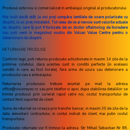
Produsul este nou si comercializat in ambalajul original al producatorului.
Mai mult decât atât, la noi poţi cumpăra lentilele de soare polarizate cu
dioptrii, la un preţ imbatabil. Tot ceea de ce ai nevoie sunt valorile actuale
de dioptrii, care îţi pot fi furnizate de un doctor oftalmolog de încredere
sau poti venii in magazinul nostru din Vulcan Value Centre pentru o
determinare de dioptrii.
RETURNARE PRODUSE
Conform legii, poti returna produsele achizitionate in maxim 14 zile de la
primirea coletului, daca acestea sunt in conditii perfecte (in aceleasi
conditii in care au fost livrate), fara urma de uzura sau deteriorare a
produsului sau a ambalajului.
Returnarea produsului trebuie anuntat pe mail la adresa
office@visioneyes.ro sau prin telefon si apoi, dupa stabilirea detaliilor se
trimite produsul prin curierat rapid catre noi, costul transportului de
contact fiind suportat de client.
Suma de returnat se vireaza prin transfer bancar, in maxim 30 de zile de la
data denuntarii contractului, in contul indicat de client, mai putin costul
transportului.
Produsele returnate vor fi trimise la adresa: Str Mihail Sebastian Nr 88,