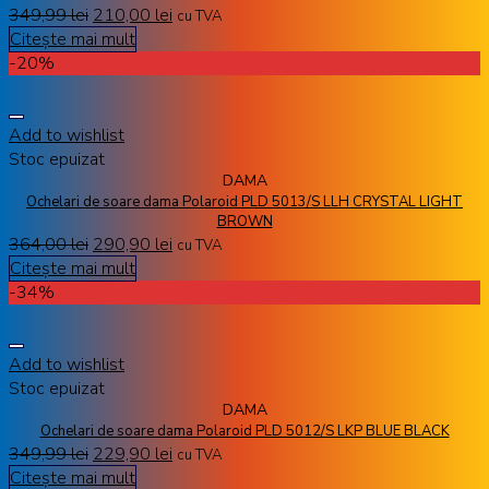
349,99
lei
210,00
lei
cu TVA
Citește mai mult
-20%
Add to wishlist
Stoc epuizat
DAMA
Ochelari de soare dama Polaroid PLD 5013/S LLH CRYSTAL LIGHT
BROWN
364,00
lei
290,90
lei
cu TVA
Citește mai mult
-34%
Add to wishlist
Stoc epuizat
DAMA
Ochelari de soare dama Polaroid PLD 5012/S LKP BLUE BLACK
349,99
lei
229,90
lei
cu TVA
Citește mai mult