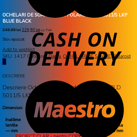
OCHELARI DE SOARE DAMA POLAROID PLD 5011/S LKP
BLUE BLACK
349,99
lei
229,90
lei
cu TVA
Stoc epuizat
Add to wishlist
SKU:
1417
Categorii:
Dama
,
OCHELARI DE SOARE
,
Polaroid
DESCRIERE
Descriere Ochelari de soare dama Polaroid PLD
5011/S LKP BLUE BLACK de la Polaroid
Dimensiuni
Inaltime
Latime
Latime
Lungime
Punte
lentile
rama
lentile
brate
nazala
— mm
131 mm
58 mm
135 mm
15 mm
PROIECT CLAR - pentru COPII