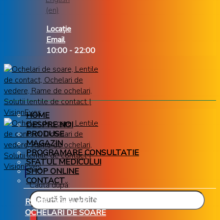
Locație
Email
10:00 - 22:00
HOME
DESPRE NOI
PRODUSE
MAGAZIN
PROGRAMARE CONSULTATIE
SFATUL MEDICULUI
SHOP ONLINE
CONTACT
Caută după:
RAME OCHELARI DE VEDERE
OCHELARI DE SOARE