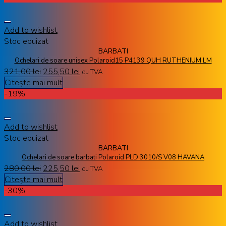
Add to wishlist
Stoc epuizat
BARBATI
Ochelari de soare unisex Polaroid15 P4139 QUH RUTHENIUM LM
321,00
lei
255,50
lei
cu TVA
Citește mai mult
-19%
Add to wishlist
Stoc epuizat
BARBATI
Ochelari de soare barbati Polaroid PLD 3010/S V08 HAVANA
280,00
lei
225,50
lei
cu TVA
Citește mai mult
-30%
Add to wishlist