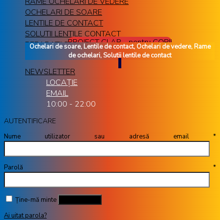
RAME OCHELARI DE VEDERE
OCHELARI DE SOARE
LENTILE DE CONTACT
SOLUTII LENTILE CONTACT
PROIECT CLAR - pentru COPII
REPARATII RAME OCHELARI
Ochelari de soare, Lentile de contact, Ochelari de vedere, Rame
de ochelari, Solutii lentile de contact
NEWSLETTER
LOCAȚIE
EMAIL
10:00 - 22:00
AUTENTIFICARE
Nume utilizator sau adresă email
*
Parolă
*
Ține-mă minte
Autentificare
Ai uitat parola?