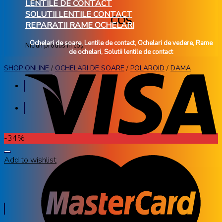
LENTILE DE CONTACT
SOLUTII LENTILE CONTACT
COȘ
REPARATII RAME OCHELARI
Ochelari de soare, Lentile de contact, Ochelari de vedere, Rame
Niciun produs în coș.
de ochelari, Solutii lentile de contact
SHOP ONLINE
/
OCHELARI DE SOARE
/
POLAROID
/
DAMA
-34%
Add to wishlist