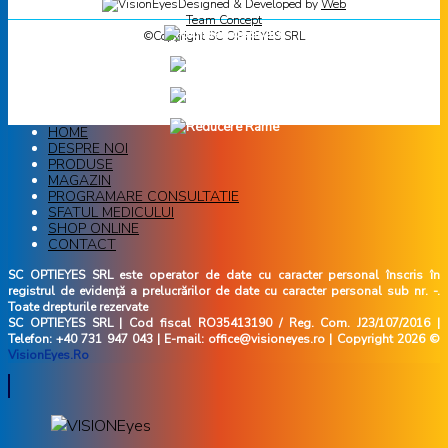
Designed & Developed by
Web
Team Concept
©Copyright SC OPTIEYES SRL
HOME
DESPRE NOI
PRODUSE
MAGAZIN
PROGRAMARE CONSULTATIE
SFATUL MEDICULUI
SHOP ONLINE
CONTACT
SC OPTIEYES SRL este operator de date cu caracter personal înscris în
registrul de evidență a prelucrărilor de date cu caracter personal sub nr. -.
Toate drepturile rezervate
SC OPTIEYES SRL | Cod fiscal RO35413190 / Reg. Com. J23/107/2016 |
Telefon: +40 731 947 043 | E-mail: office@visioneyes.ro | Copyright 2026 ©
VisionEyes.Ro