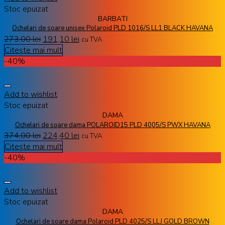
Stoc epuizat
BARBATI
Ochelari de soare unisex Polaroid PLD 1016/S LL1 BLACK HAVANA
273,00
lei
191,10
lei
cu TVA
Citește mai mult
-40%
Add to wishlist
Stoc epuizat
DAMA
Ochelari de soare dama POLAROID15 PLD 4005/S PWX HAVANA
374,00
lei
224,40
lei
cu TVA
Citește mai mult
-40%
Add to wishlist
Stoc epuizat
DAMA
Ochelari de soare dama Polaroid PLD 4025/S LLJ GOLD BROWN