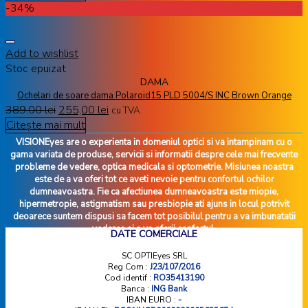
-34%
Add to wishlist
Stoc epuizat
DAMA
Ochelari de soare dama Polaroid15 PLD 5004/S INC Brown Orange
389,00
lei
255,00
lei
cu TVA
Citește mai mult
VISIONEyes are o experienta in domeniul optici si va intampinam cu o
gama variata de produse, servicii si informatii despre cele mai frecvente
probleme de vedere, optica medicala si optometrie. Misiunea noastra
este de a va oferi tot ce aveti nevoie pentru confortul ochilor
dumneavoastra. Fie ca afectiunea dumneavoastra este miopie,
hipermetropie, astigmatism sau presbiopie ati ajuns in locul potrivit
deoarece suntem dispusi sa facem tot posibilul pentru a va imbunatatii
vederea si a va oferii confortul.
DATE COMERCIALE
SC OPTIEyes SRL
Reg Com :
J23/107/2016
Cod identif :
RO35413190
Banca :
ING Bank
IBAN EURO :
-