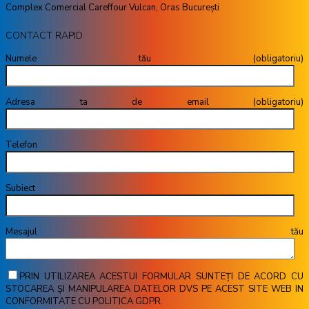
Complex Comercial Careffour Vulcan, Oras București
CONTACT RAPID
Numele tău (obligatoriu)
Adresa ta de email (obligatoriu)
Telefon
Subiect
Mesajul tău
PRIN UTILIZAREA ACESTUI FORMULAR SUNTEȚI DE ACORD CU
STOCAREA ȘI MANIPULAREA DATELOR DVS PE ACEST SITE WEB IN
CONFORMITATE CU POLITICA GDPR.