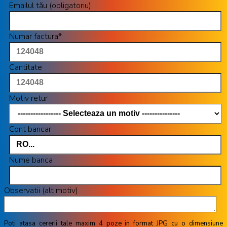
Emailul tău (obligatoriu)
Numar factura*
Cantitate
Motiv retur
Cont bancar
Nume banca
Observatii (alt motiv)
Poti atasa cererii tale maxim 4 poze in format JPG cu o dimensiune