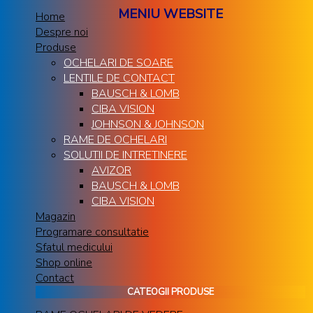
MENIU WEBSITE
Home
Despre noi
Produse
OCHELARI DE SOARE
LENTILE DE CONTACT
BAUSCH & LOMB
CIBA VISION
JOHNSON & JOHNSON
RAME DE OCHELARI
SOLUTII DE INTRETINERE
AVIZOR
BAUSCH & LOMB
CIBA VISION
Magazin
Programare consultatie
Sfatul medicului
Shop online
Contact
CATEOGII PRODUSE