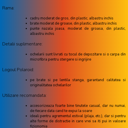
Rama:
cadru moderat de gros, din plastic, albastru inchis
brate moderat de groase, din plastic, albastru inchis
punte nazala joasa, moderat de groasa, din plastic,
albastru inchis
Detalii suplimentare:
ochelarii sunt livrati cu tocul de depozitare si o carpa din
microfibra pentru stergere si ingrijire
Logoul Polaroid:
pe brate si pe lentila stanga, garantand calitatea si
originalitatea ochelarilor
Utilizare recomandata:
accesorizeaza foarte bine tinutele casual, dar nu numai,
de fiecare data cand te expui la soare
ideali pentru agrementul estival (plaja, etc.), dar si pentru
alte forme de distractie in care vrei sa iti pui in valoare
fizionomia