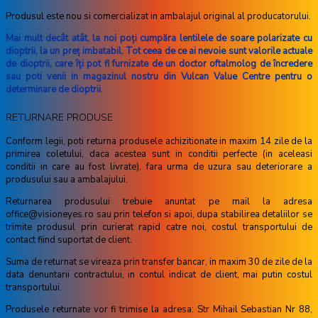
Produsul este nou si comercializat in ambalajul original al producatorului.
Mai mult decât atât, la noi poţi cumpăra lentilele de soare polarizate cu
dioptrii, la un preţ imbatabil. Tot ceea de ce ai nevoie sunt valorile actuale
de dioptrii, care îţi pot fi furnizate de un doctor oftalmolog de încredere
sau poti venii in magazinul nostru din Vulcan Value Centre pentru o
determinare de dioptrii.
RETURNARE PRODUSE
Conform legii, poti returna produsele achizitionate in maxim 14 zile de la
primirea coletului, daca acestea sunt in conditii perfecte (in aceleasi
conditii in care au fost livrate), fara urma de uzura sau deteriorare a
produsului sau a ambalajului.
Returnarea produsului trebuie anuntat pe mail la adresa
office@visioneyes.ro sau prin telefon si apoi, dupa stabilirea detaliilor se
trimite produsul prin curierat rapid catre noi, costul transportului de
contact fiind suportat de client.
Suma de returnat se vireaza prin transfer bancar, in maxim 30 de zile de la
data denuntarii contractului, in contul indicat de client, mai putin costul
transportului.
Produsele returnate vor fi trimise la adresa: Str Mihail Sebastian Nr 88,