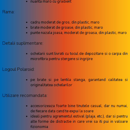
nuanta maro cu gradient
Rama:
cadru moderat de gros, din plastic, maro
brate moderat de groase, din plastic, maro
punte nazala joasa, moderat de groasa, din plastic, maro
Detalii suplimentare:
ochelarii sunt livrati cu tocul de depozitare si o carpa din
microfibra pentru stergere si ingrijire
Logoul Polaroid:
pe brate si pe lentila stanga, garantand calitatea si
originalitatea ochelarilor
Utilizare recomandata:
accesorizeaza foarte bine tinutele casual, dar nu numai,
de fiecare data cand te expui la soare
ideali pentru agrementul estival (plaja, etc.), dar si pentru
alte forme de distractie in care vrei sa iti pui in valoare
fizionomia