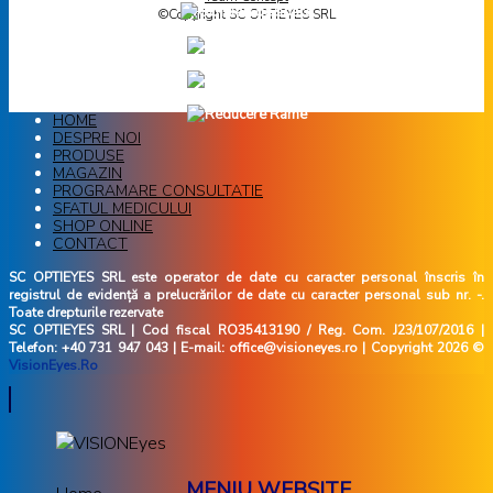
©Copyright SC OPTIEYES SRL
HOME
DESPRE NOI
PRODUSE
MAGAZIN
PROGRAMARE CONSULTATIE
SFATUL MEDICULUI
SHOP ONLINE
CONTACT
SC OPTIEYES SRL este operator de date cu caracter personal înscris în
registrul de evidență a prelucrărilor de date cu caracter personal sub nr. -.
Toate drepturile rezervate
SC OPTIEYES SRL | Cod fiscal RO35413190 / Reg. Com. J23/107/2016 |
Telefon: +40 731 947 043 | E-mail: office@visioneyes.ro | Copyright 2026 ©
VisionEyes.Ro
MENIU WEBSITE