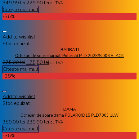
349,99
lei
229,90
lei
cu TVA
Citește mai mult
-36%
Add to wishlist
Stoc epuizat
BARBATI
Ochelari de soare barbati Polaroid PLD 2028/S 006 BLACK
275,00
lei
175,50
lei
cu TVA
Citește mai mult
-38%
Add to wishlist
Stoc epuizat
DAMA
Ochelari de soare dama POLAROID15 PLD7003 1LW
389,00
lei
239,90
lei
cu TVA
Citește mai mult
-36%