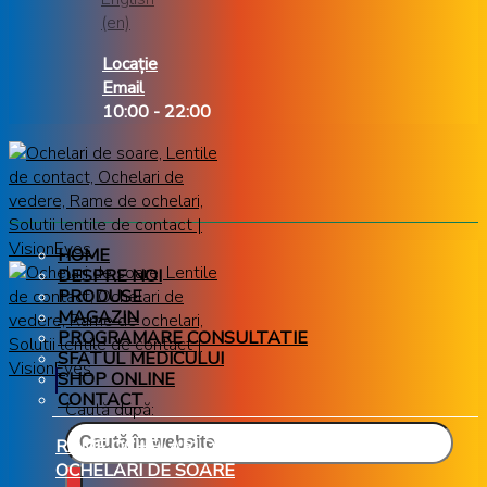
Locație
Email
10:00 - 22:00
HOME
DESPRE NOI
PRODUSE
MAGAZIN
PROGRAMARE CONSULTATIE
SFATUL MEDICULUI
SHOP ONLINE
CONTACT
Caută după:
RAME OCHELARI DE VEDERE
OCHELARI DE SOARE