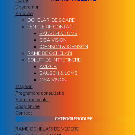
Home
Despre noi
Produse
OCHELARI DE SOARE
LENTILE DE CONTACT
BAUSCH & LOMB
CIBA VISION
JOHNSON & JOHNSON
RAME DE OCHELARI
SOLUTII DE INTRETINERE
AVIZOR
BAUSCH & LOMB
CIBA VISION
Magazin
Programare consultatie
Sfatul medicului
Shop online
Contact
CATEOGII PRODUSE
RAME OCHELARI DE VEDERE