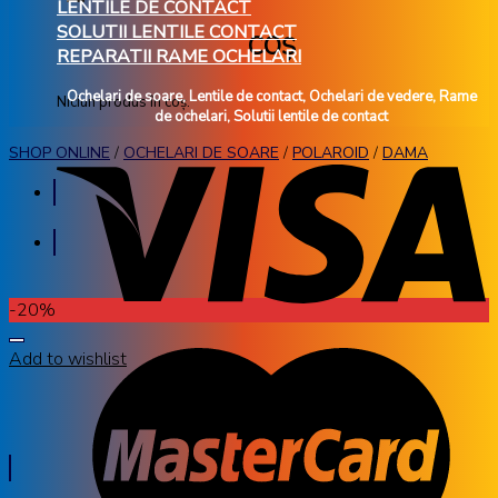
LENTILE DE CONTACT
SOLUTII LENTILE CONTACT
COȘ
REPARATII RAME OCHELARI
Ochelari de soare, Lentile de contact, Ochelari de vedere, Rame
Niciun produs în coș.
de ochelari, Solutii lentile de contact
SHOP ONLINE
/
OCHELARI DE SOARE
/
POLAROID
/
DAMA
-20%
Add to wishlist