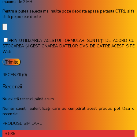
maxima de 2 MB.
Pentru a putea selecta mai multe poze deodata apasa pe tasta CTRL si fa
click pe pozele dorite.
PRIN UTILIZAREA ACESTUI FORMULAR, SUNTEȚI DE ACORD CU
STOCAREA ȘI GESTIONAREA DATELOR DVS. DE CĂTRE ACEST SITE
WEB.
RECENZII (0)
Recenzii
Nu există recenzii până acum.
Numai clienții autentificați care au cumpărat acest produs pot lăsa o
recenzie.
PRODUSE SIMILARE
-36%