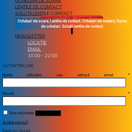
OCHELARI DE SOARE
LENTILE DE CONTACT
SOLUTII LENTILE CONTACT
PROIECT CLAR - pentru COPII
REPARATII RAME OCHELARI
Ochelari de soare, Lentile de contact, Ochelari de vedere, Rame
de ochelari, Solutii lentile de contact
NEWSLETTER
LOCAȚIE
EMAIL
10:00 - 22:00
AUTENTIFICARE
Nume utilizator sau adresă email
*
Parolă
*
Ține-mă minte
Autentificare
Ai uitat parola?
ÎNREGISTRARE