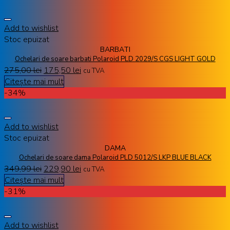
Add to wishlist
Stoc epuizat
BARBATI
Ochelari de soare barbati Polaroid PLD 2029/S CGS LIGHT GOLD
275,00
lei
175,50
lei
cu TVA
Citește mai mult
-34%
Add to wishlist
Stoc epuizat
DAMA
Ochelari de soare dama Polaroid PLD 5012/S LKP BLUE BLACK
349,99
lei
229,90
lei
cu TVA
Citește mai mult
-31%
Add to wishlist