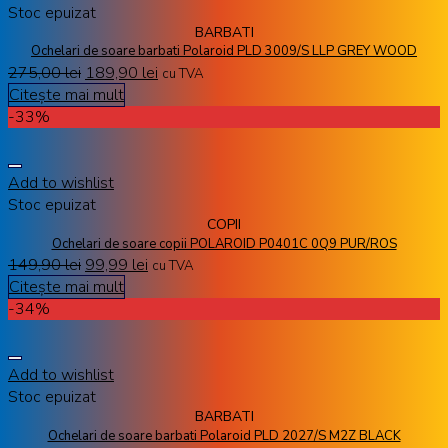
Stoc epuizat
BARBATI
Ochelari de soare barbati Polaroid PLD 3009/S LLP GREY WOOD
275,00
lei
189,90
lei
cu TVA
Citește mai mult
-33%
Add to wishlist
Stoc epuizat
COPII
Ochelari de soare copii POLAROID P0401C 0Q9 PUR/ROS
149,90
lei
99,99
lei
cu TVA
Citește mai mult
-34%
Add to wishlist
Stoc epuizat
BARBATI
Ochelari de soare barbati Polaroid PLD 2027/S M2Z BLACK