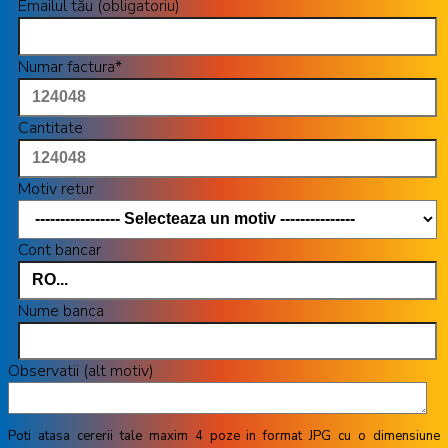
Emailul tău (obligatoriu)
Numar factura*
Cantitate
Motiv retur
Cont bancar
Nume banca
Observatii (alt motiv)
Poti atasa cererii tale maxim 4 poze in format JPG cu o dimensiune