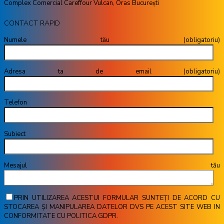
Complex Comercial Careffour Vulcan, Oras București
CONTACT RAPID
Numele tău (obligatoriu)
Adresa ta de email (obligatoriu)
Telefon
Subiect
Mesajul tău
PRIN UTILIZAREA ACESTUI FORMULAR SUNTEȚI DE ACORD CU
STOCAREA ȘI MANIPULAREA DATELOR DVS PE ACEST SITE WEB IN
CONFORMITATE CU POLITICA GDPR.