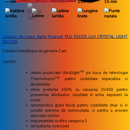
— mm
133 mm
59 mm
134 mm
15 mm
Ochelari de soare dama Polaroid PLD 5013/S LLH CRYSTAL LIGHT
BROWN
Ochelarii beneficiaza de garantie 2 ani.
Lentile:
TM
lentile polarizate UltraSight
pe baza de tehnologie
TM
Thermofusion
, pentru vizibilitate impecabila si
durabilitate
ofera protectie 100% cu valoarea UV400 pentru
prevenirea afectiunilor rezultate in urma expunerii la
soare
caracteristica glare block pentru vizibilitate chiar si in
conditii extreme de luminozitate, si pentru a preveni
oboseala ochilor
implementate cu filtru categoria 3
stil butterfly oversized