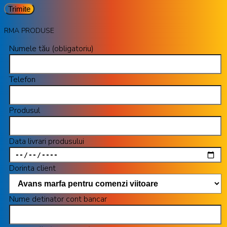
RMA PRODUSE
Numele tău (obligatoriu)
Telefon
Produsul
Data livrari produsului
Dorinta client
Nume detinator cont bancar