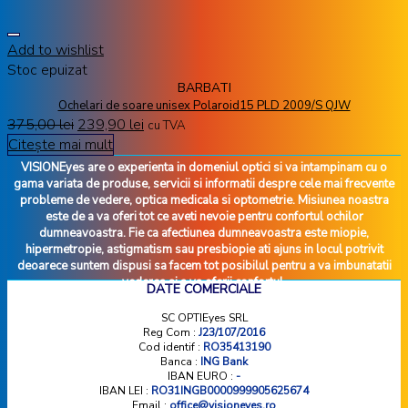
Add to wishlist
Stoc epuizat
BARBATI
Ochelari de soare unisex Polaroid15 PLD 2009/S QJW
375,00
lei
239,90
lei
cu TVA
Citește mai mult
VISIONEyes are o experienta in domeniul optici si va intampinam cu o
gama variata de produse, servicii si informatii despre cele mai frecvente
probleme de vedere, optica medicala si optometrie. Misiunea noastra
este de a va oferi tot ce aveti nevoie pentru confortul ochilor
dumneavoastra. Fie ca afectiunea dumneavoastra este miopie,
hipermetropie, astigmatism sau presbiopie ati ajuns in locul potrivit
deoarece suntem dispusi sa facem tot posibilul pentru a va imbunatatii
vederea si a va oferii confortul.
DATE COMERCIALE
SC OPTIEyes SRL
Reg Com :
J23/107/2016
Cod identif :
RO35413190
Banca :
ING Bank
IBAN EURO :
-
IBAN LEI :
RO31INGB0000999905625674
Email :
office@visioneyes.ro