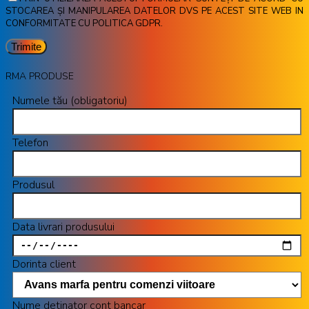
STOCAREA ȘI MANIPULAREA DATELOR DVS PE ACEST SITE WEB IN
CONFORMITATE CU POLITICA GDPR.
RMA PRODUSE
Numele tău (obligatoriu)
Telefon
Produsul
Data livrari produsului
Dorinta client
Nume detinator cont bancar