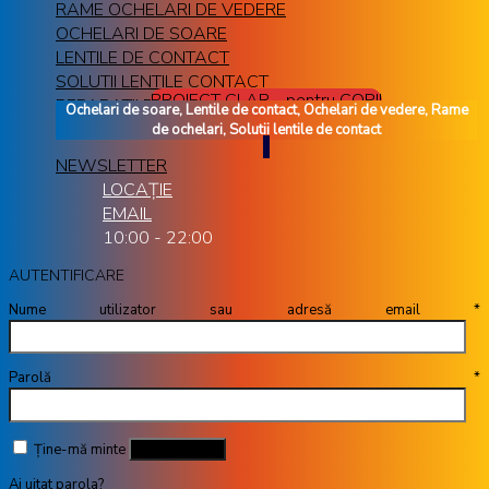
RAME OCHELARI DE VEDERE
OCHELARI DE SOARE
LENTILE DE CONTACT
SOLUTII LENTILE CONTACT
PROIECT CLAR - pentru COPII
REPARATII RAME OCHELARI
Ochelari de soare, Lentile de contact, Ochelari de vedere, Rame
de ochelari, Solutii lentile de contact
NEWSLETTER
LOCAȚIE
EMAIL
10:00 - 22:00
AUTENTIFICARE
Nume utilizator sau adresă email
*
Parolă
*
Ține-mă minte
Autentificare
Ai uitat parola?