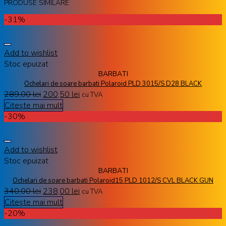
PRODUSE SIMILARE
-31%
Add to wishlist
Stoc epuizat
BARBATI
Ochelari de soare barbati Polaroid PLD 3015/S D28 BLACK
289,00
lei
200,50
lei
cu TVA
Citește mai mult
-30%
Add to wishlist
Stoc epuizat
BARBATI
Ochelari de soare barbati Polaroid15 PLD 1012/S CVL BLACK GUN
340,00
lei
238,00
lei
cu TVA
Citește mai mult
-20%