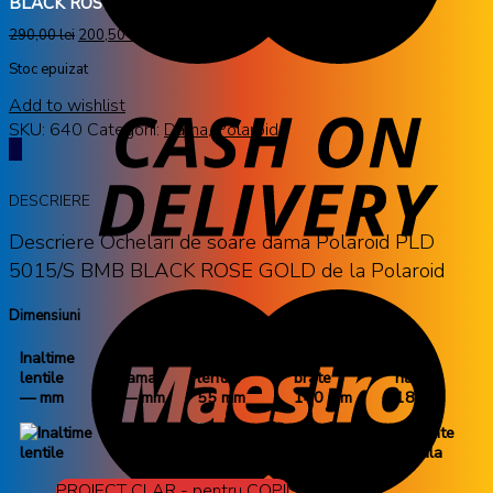
BLACK ROSE GOLD
290,00
lei
200,50
lei
cu TVA
Stoc epuizat
Add to wishlist
SKU:
640
Categorii:
Dama
,
Polaroid
DESCRIERE
Descriere Ochelari de soare dama Polaroid PLD
5015/S BMB BLACK ROSE GOLD de la Polaroid
Dimensiuni
Inaltime
Latime
Latime
Lungime
Punte
lentile
rama
lentile
brate
nazala
— mm
— mm
55 mm
140 mm
18 mm
PROIECT CLAR - pentru COPII