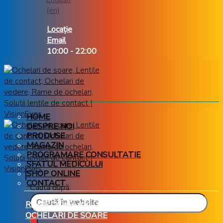
Locație
Email
10:00 - 22:00
HOME
DESPRE NOI
PRODUSE
MAGAZIN
PROGRAMARE CONSULTATIE
SFATUL MEDICULUI
SHOP ONLINE
CONTACT
Caută după:
RAME OCHELARI DE VEDERE
OCHELARI DE SOARE