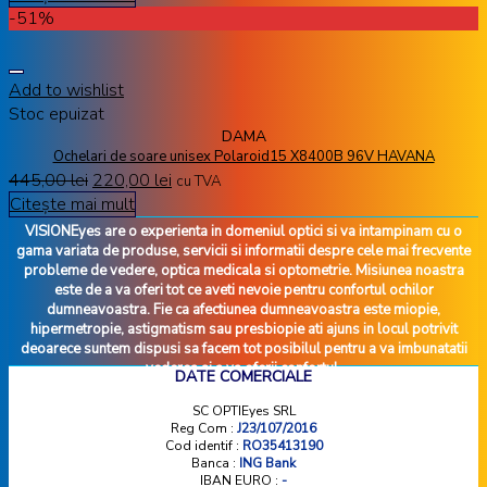
-51%
Add to wishlist
Stoc epuizat
DAMA
Ochelari de soare unisex Polaroid15 X8400B 96V HAVANA
445,00
lei
220,00
lei
cu TVA
Citește mai mult
VISIONEyes are o experienta in domeniul optici si va intampinam cu o
gama variata de produse, servicii si informatii despre cele mai frecvente
probleme de vedere, optica medicala si optometrie. Misiunea noastra
este de a va oferi tot ce aveti nevoie pentru confortul ochilor
dumneavoastra. Fie ca afectiunea dumneavoastra este miopie,
hipermetropie, astigmatism sau presbiopie ati ajuns in locul potrivit
deoarece suntem dispusi sa facem tot posibilul pentru a va imbunatatii
vederea si a va oferii confortul.
DATE COMERCIALE
SC OPTIEyes SRL
Reg Com :
J23/107/2016
Cod identif :
RO35413190
Banca :
ING Bank
IBAN EURO :
-