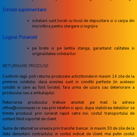
Detalii suplimentare
:
ochelarii sunt livrati cu tocul de depozitare si o carpa din
microfibra pentru stergere si ingrijire
Logoul Polaroid
:
pe brate si pe lentila stanga, garantand calitatea si
originalitatea ochelarilor
RETURNARE PRODUSE
Conform legii, poti returna produsele achizitionate in maxim 14 zile de la
primirea coletului, daca acestea sunt in conditii perfecte (in aceleasi
conditii in care au fost livrate), fara urma de uzura sau deteriorare a
produsului sau a ambalajului.
Returnarea produsului trebuie anuntat pe mail la adresa
office@visioneyes.ro sau prin telefon si apoi, dupa stabilirea detaliilor se
trimite produsul prin curierat rapid catre noi, costul transportului de
contact fiind suportat de client.
Suma de returnat se vireaza prin transfer bancar, in maxim 30 de zile de la
data denuntarii contractului, in contul indicat de client, mai putin costul