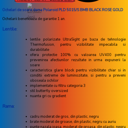
Ochelari de soare dama Polaroid PLD 5015/S BMB BLACK ROSE GOLD
Ochelarii beneficiaza de garantie 1 an.
Lentile
:
lentile polarizate UltraSight pe baza de tehnologie
Thermofusion, pentru vizibilitate impecabila si
durabilitate
ofera protectie 100% cu valoarea UV400 pentru
prevenirea afectiunilor rezultate in urma expunerii la
soare
caracteristica glare block pentru vizibilitate chiar si in
conditii extreme de luminozitate, si pentru a preveni
oboseala ochilor
implementate cu filtru categoria 3
stil butterfly oversized
nuanta gri cu gradient
Rama
:
cadru moderat de gros, din plastic, negru
brate moderat de groase, din plastic, negru cu auriu
punte nazala joasa, moderat de groasa, din plastic, negru