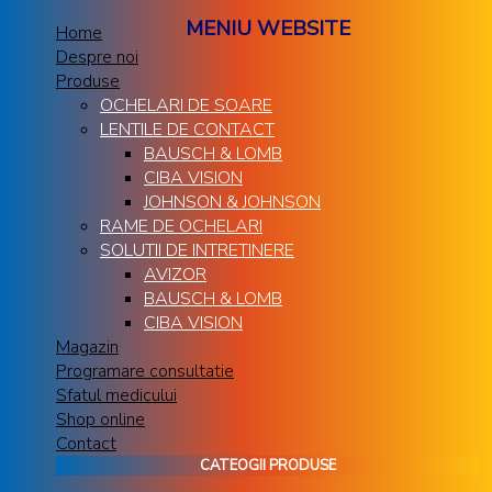
MENIU WEBSITE
Home
Despre noi
Produse
OCHELARI DE SOARE
LENTILE DE CONTACT
BAUSCH & LOMB
CIBA VISION
JOHNSON & JOHNSON
RAME DE OCHELARI
SOLUTII DE INTRETINERE
AVIZOR
BAUSCH & LOMB
CIBA VISION
Magazin
Programare consultatie
Sfatul medicului
Shop online
Contact
CATEOGII PRODUSE