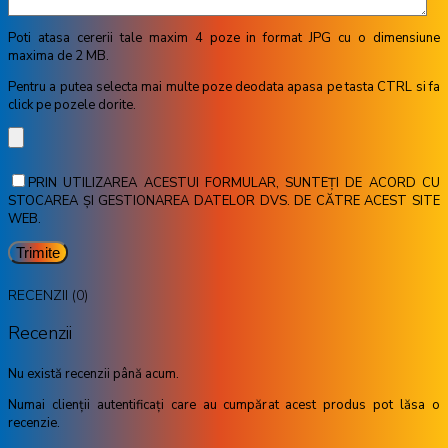
Poti atasa cererii tale maxim 4 poze in format JPG cu o dimensiune
maxima de 2 MB.
Pentru a putea selecta mai multe poze deodata apasa pe tasta CTRL si fa
click pe pozele dorite.
PRIN UTILIZAREA ACESTUI FORMULAR, SUNTEȚI DE ACORD CU
STOCAREA ȘI GESTIONAREA DATELOR DVS. DE CĂTRE ACEST SITE
WEB.
RECENZII (0)
Recenzii
Nu există recenzii până acum.
Numai clienții autentificați care au cumpărat acest produs pot lăsa o
recenzie.