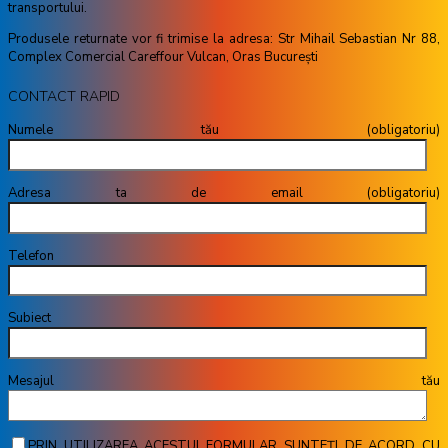
transportului.
Produsele returnate vor fi trimise la adresa: Str Mihail Sebastian Nr 88,
Complex Comercial Careffour Vulcan, Oras București
CONTACT RAPID
Numele tău (obligatoriu)
Adresa ta de email (obligatoriu)
Telefon
Subiect
Mesajul tău
PRIN UTILIZAREA ACESTUI FORMULAR SUNTEȚI DE ACORD CU