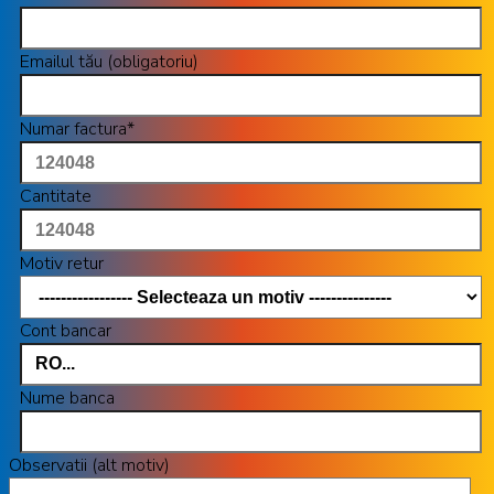
Emailul tău (obligatoriu)
Numar factura*
Cantitate
Motiv retur
Cont bancar
Nume banca
Observatii (alt motiv)