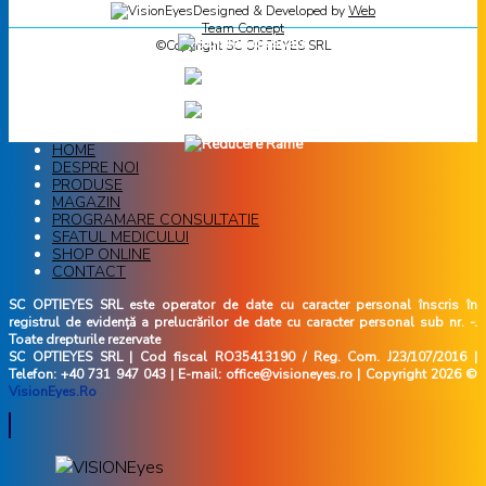
Designed & Developed by
Web
Team Concept
©Copyright SC OPTIEYES SRL
HOME
DESPRE NOI
PRODUSE
MAGAZIN
PROGRAMARE CONSULTATIE
SFATUL MEDICULUI
SHOP ONLINE
CONTACT
SC OPTIEYES SRL este operator de date cu caracter personal înscris în
registrul de evidență a prelucrărilor de date cu caracter personal sub nr. -.
Toate drepturile rezervate
SC OPTIEYES SRL | Cod fiscal RO35413190 / Reg. Com. J23/107/2016 |
Telefon: +40 731 947 043 | E-mail: office@visioneyes.ro | Copyright 2026 ©
VisionEyes.Ro