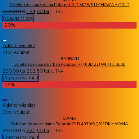
Ochelari de soare dama Polaroid PLD 5015/S LLY HAVANA GOLD
308,00
lei
184,80
lei
cu TVA
Adaugă în coș
-30%
Add to wishlist
Stoc epuizat
BARBATI
Ochelari de soare barbati Polaroid P7400B 22J WHITE BLUE
290,00
lei
202,50
lei
cu TVA
Citește mai mult
-24%
Add to wishlist
Stoc epuizat
DAMA
Ochelari de soare dama Polaroid PLD 4030/S Q3V DK HAVANA
290,00
lei
220,50
lei
cu TVA
Citește mai mult