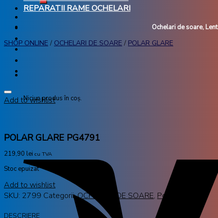
REPARATII RAME OCHELARI
Ochelari de soare, Lenti
SHOP ONLINE
/
OCHELARI DE SOARE
/
POLAR GLARE
Niciun produs în coș.
Add to wishlist
POLAR GLARE PG4791
219,90
lei
cu TVA
Stoc epuizat
Add to wishlist
SKU:
2799
Categorii:
OCHELARI DE SOARE
,
Polar Glare
DESCRIERE