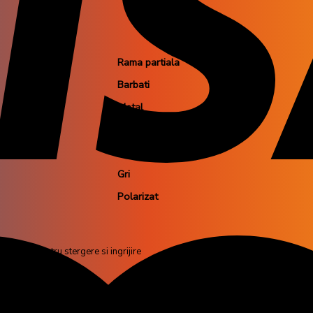
Rama partiala
Barbati
Metal
Rectangular
Neagra
Gri
Polarizat
icrofibra pentru stergere si ingrijire
fiecare data cand te expui la soare