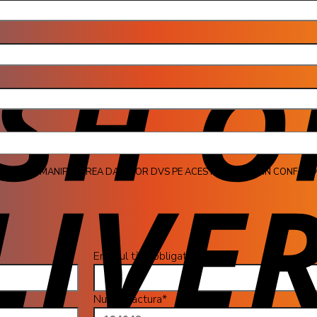
jul 
CAREA ȘI MANIPULAREA DATELOR DVS PE ACEST SITE WEB IN CONFORM
Emailul tău (obligatoriu)
Numar factura*