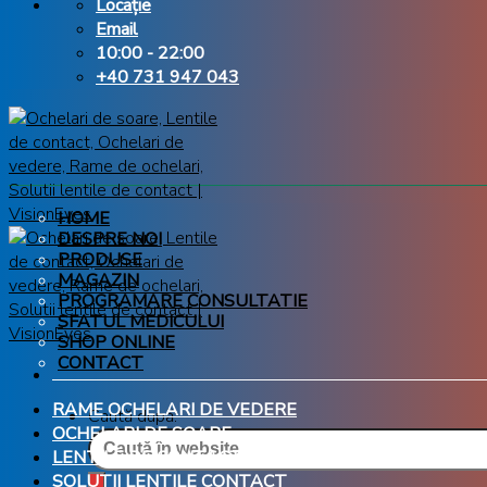
Locație
Email
10:00 - 22:00
+40 731 947 043
HOME
DESPRE NOI
PRODUSE
MAGAZIN
PROGRAMARE CONSULTATIE
SFATUL MEDICULUI
SHOP ONLINE
CONTACT
RAME OCHELARI DE VEDERE
Caută după:
OCHELARI DE SOARE
LENTILE DE CONTACT
SOLUTII LENTILE CONTACT