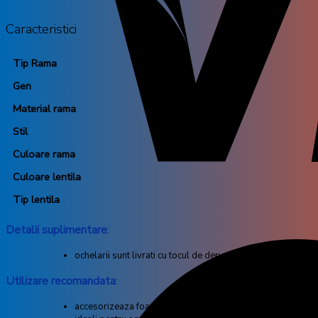
Caracteristici
Tip Rama
Gen
Material rama
Stil
Culoare rama
Culoare lentila
Tip lentila
Detalii suplimentare
:
ochelarii sunt livrati cu tocul de depozitare si o carpa din m
Utilizare recomandata
:
accesorizeaza foarte bine tinutele casual, dar nu numai, de 