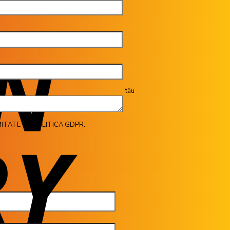
tău
ITATE CU POLITICA GDPR.