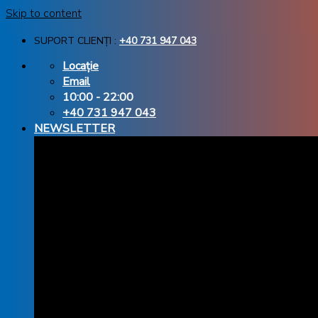
Skip to content
SUPORT CLIENȚI :
+40 731 947 043
Locație
Email
10:00 - 22:00
+40 731 947 043
NEWSLETTER