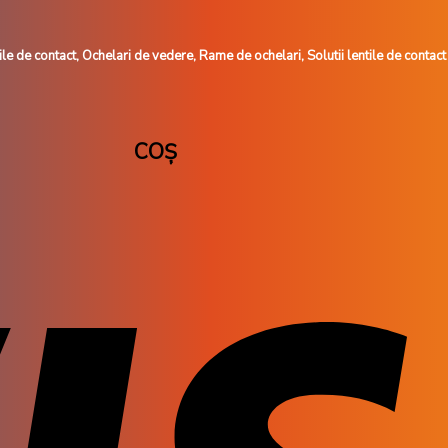
le de contact, Ochelari de vedere, Rame de ochelari, Solutii lentile de contact
COȘ