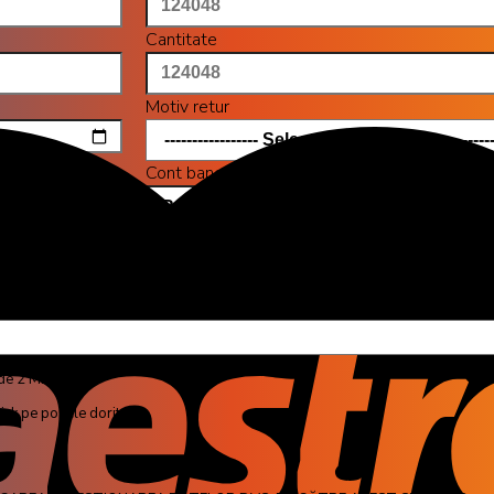
Cantitate
Motiv retur
Cont bancar
Nume banca
 de 2 MB.
ick pe pozele dorite.