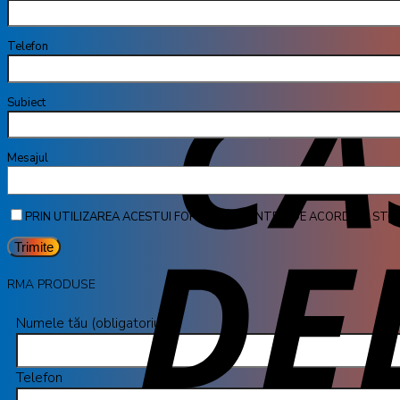
Telefon
Subiect
Mesa
PRIN UTILIZAREA ACESTUI FORMULAR SUNTEȚI DE ACORD CU STO
RMA PRODUSE
Numele tău (obligatoriu)
Telefon