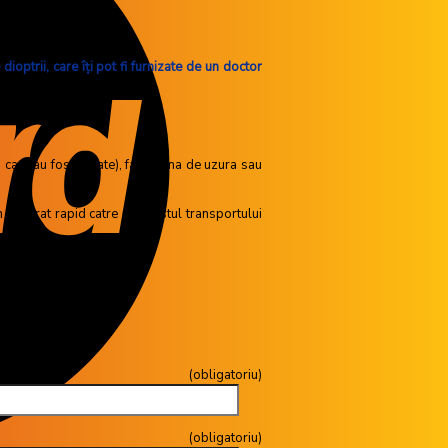
ioptrii, care îţi pot fi furnizate de un doctor
n care au fost livrate), fara urma de uzura sau
curierat rapid catre noi, costul transportului
tului.
toriu)
gatoriu)