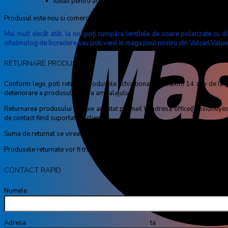
ideali pentru agrementul estival (plaja, etc.), dar si pentru a
Produsul este nou si comercializat in ambalajul original al producatorului.
Mai mult decât atât, la noi poţi cumpăra lentilele de soare polarizate cu diop
oftalmolog de încredere sau poti venii in magazinul nostru din Vulcan Value
RETURNARE PRODUSE
Conform legii, poti returna produsele achizitionate in maxim 14 zile de la pri
deteriorare a produsului sau a ambalajului.
Returnarea produsului trebuie anuntat pe mail la adresa office@visioneyes.ro
de contact fiind suportat de client.
Suma de returnat se vireaza prin transfer bancar, in maxim 30 de zile de la dat
Produsele returnate vor fi trimise la adresa: Str Mihail Sebastian Nr 88, C
CONTACT RAPID
Numele tă
Adresa ta de