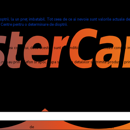
lte forme de distractie in care vrei sa iti pui in valoare fizionomia
trii, la un preţ imbatabil. Tot ceea de ce ai nevoie sunt valorile actuale de d
 Centre pentru o determinare de dioptrii.
mirea coletului, daca acestea sunt in conditii perfecte (in aceleasi conditii i
 sau prin telefon si apoi, dupa stabilirea detaliilor se trimite produsul prin 
a denuntarii contractului, in contul indicat de client, mai putin costul transpor
omplex Comercial Careffour Vulcan, Oras București
u (obliga
 email (obli