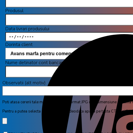
Produsul
Data livrari produsului
Dorinta client
Nume detinator cont bancar
Observatii (alt motiv)
Poti atasa cererii tale maxim 4 poze in format JPG cu o dimensiune maxima
Pentru a putea selecta mai multe poze deodata apasa pe tasta CTRL si fa cl