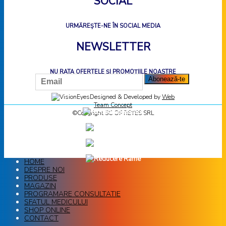
SOCIAL
URMĂREȘTE-NE ÎN SOCIAL MEDIA
NEWSLETTER
NU RATA OFERTELE ȘI PROMOȚIILE NOASTRE
Designed & Developed by
Web
Team Concept
©Copyright SC OPTIEYES SRL
HOME
DESPRE NOI
PRODUSE
MAGAZIN
PROGRAMARE CONSULTATIE
SFATUL MEDICULUI
SHOP ONLINE
CONTACT