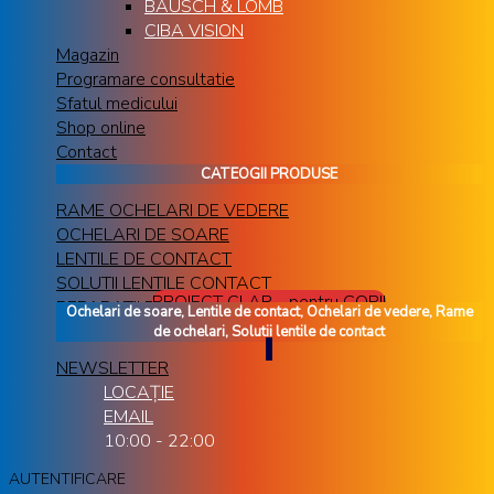
BAUSCH & LOMB
CIBA VISION
Magazin
Programare consultatie
Sfatul medicului
Shop online
Contact
CATEOGII PRODUSE
RAME OCHELARI DE VEDERE
OCHELARI DE SOARE
LENTILE DE CONTACT
SOLUTII LENTILE CONTACT
PROIECT CLAR - pentru COPII
REPARATII RAME OCHELARI
Ochelari de soare, Lentile de contact, Ochelari de vedere, Rame
de ochelari, Solutii lentile de contact
NEWSLETTER
LOCAȚIE
EMAIL
10:00 - 22:00
AUTENTIFICARE