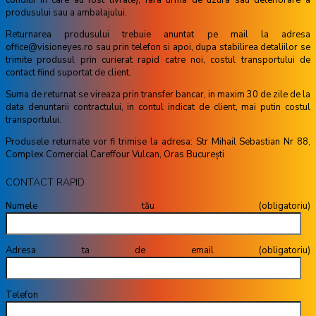
produsului sau a ambalajului.
Returnarea produsului trebuie anuntat pe mail la adresa
office@visioneyes.ro sau prin telefon si apoi, dupa stabilirea detaliilor se
trimite produsul prin curierat rapid catre noi, costul transportului de
contact fiind suportat de client.
Suma de returnat se vireaza prin transfer bancar, in maxim 30 de zile de la
data denuntarii contractului, in contul indicat de client, mai putin costul
transportului.
Produsele returnate vor fi trimise la adresa: Str Mihail Sebastian Nr 88,
Complex Comercial Careffour Vulcan, Oras București
CONTACT RAPID
Numele tău (obligatoriu)
Adresa ta de email (obligatoriu)
Telefon