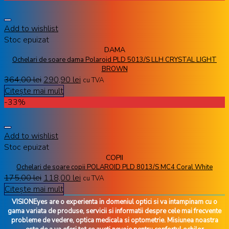
Add to wishlist
Stoc epuizat
DAMA
Ochelari de soare dama Polaroid PLD 5013/S LLH CRYSTAL LIGHT
BROWN
364,00
lei
290,90
lei
cu TVA
Citește mai mult
-33%
Add to wishlist
Stoc epuizat
COPII
Ochelari de soare copii POLAROID PLD 8013/S MC4 Coral White
175,00
lei
118,00
lei
cu TVA
Citește mai mult
VISIONEyes are o experienta in domeniul optici si va intampinam cu o
gama variata de produse, servicii si informatii despre cele mai frecvente
probleme de vedere, optica medicala si optometrie. Misiunea noastra