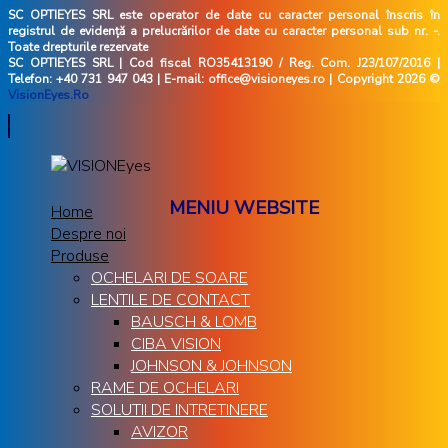
SC OPTIEYES SRL este operator de date cu caracter personal înscris în
registrul de evidență a prelucrărilor de date cu caracter personal sub nr. -.
Toate drepturile rezervate
SC OPTIEYES SRL | Cod fiscal RO35413190 / Reg. Com. J23/107/2016 |
Telefon: +40 731 947 043 | E-mail: office@visioneyes.ro | Copyright 2026 ©
VisionEyes.Ro
MENIU WEBSITE
Home
Despre noi
Produse
OCHELARI DE SOARE
LENTILE DE CONTACT
BAUSCH & LOMB
CIBA VISION
JOHNSON & JOHNSON
RAME DE OCHELARI
SOLUTII DE INTRETINERE
AVIZOR