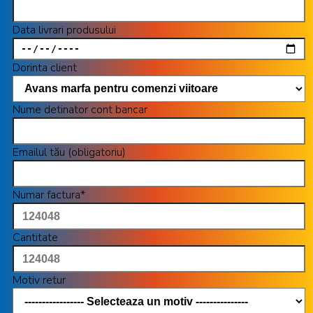
Data livrari produsului
Dorinta client
Nume detinator cont bancar
Emailul tău (obligatoriu)
Numar factura*
Cantitate
Motiv retur