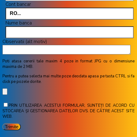
Cont bancar
Nume banca
Observatii (alt motiv)
Poti atasa cererii tale maxim 4 poze in format JPG cu o dimensiune
maxima de 2 MB.
Pentru a putea selecta mai multe poze deodata apasa pe tasta CTRL si fa
click pe pozele dorite.
PRIN UTILIZAREA ACESTUI FORMULAR, SUNTEȚI DE ACORD CU
STOCAREA ȘI GESTIONAREA DATELOR DVS. DE CĂTRE ACEST SITE
WEB.