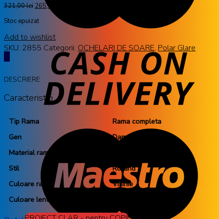
321,00
lei
265,50
lei
cu TVA
Stoc epuizat
Add to wishlist
SKU:
2855
Categorii:
OCHELARI DE SOARE
,
Polar Glare
DESCRIERE
Caracteristici
Tip Rama
Rama completa
Gen
Dama
Material rama
Plastic
Stil
Rotund
Culoare rama
Visinie
Culoare lentila
GrI
PROIECT CLAR - pentru COPII