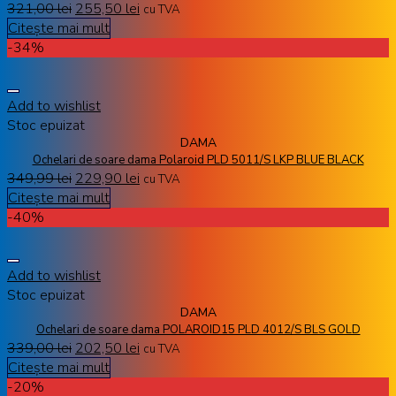
321,00
lei
255,50
lei
cu TVA
Citește mai mult
-34%
Add to wishlist
Stoc epuizat
DAMA
Ochelari de soare dama Polaroid PLD 5011/S LKP BLUE BLACK
349,99
lei
229,90
lei
cu TVA
Citește mai mult
-40%
Add to wishlist
Stoc epuizat
DAMA
Ochelari de soare dama POLAROID15 PLD 4012/S BLS GOLD
339,00
lei
202,50
lei
cu TVA
Citește mai mult
-20%