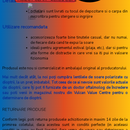
Detalii suplimentare
:
ochelarii sunt livrati cu tocul de depozitare si o carpa din
microfibra pentru stergere si ingrijire
Utilizare recomandata
:
accesorizeaza foarte bine tinutele casual, dar nu numai,
de fiecare data cand te expui la soare
ideali pentru agrementul estival (plaja, etc.), dar si pentru
alte forme de distractie in care vrei sa iti pui in valoare
fizionomia
Produsul este nou si comercializat in ambalajul original al producatorului.
Mai mult decât atât, la noi poţi cumpăra lentilele de soare polarizate cu
dioptrii, la un preţ imbatabil. Tot ceea de ce ai nevoie sunt valorile actuale
de dioptrii, care îţi pot fi furnizate de un doctor oftalmolog de încredere
sau poti venii in magazinul nostru din Vulcan Value Centre pentru o
determinare de dioptrii.
RETURNARE PRODUSE
Conform legii, poti returna produsele achizitionate in maxim 14 zile de la
primirea coletului, daca acestea sunt in conditii perfecte (in aceleasi
conditii in care au fost livrate), fara urma de uzura sau deteriorare a