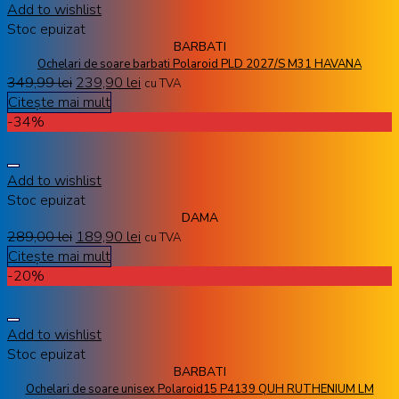
Add to wishlist
Stoc epuizat
BARBATI
Ochelari de soare barbati Polaroid PLD 2027/S M31 HAVANA
349,99
lei
239,90
lei
cu TVA
Citește mai mult
-34%
Add to wishlist
Stoc epuizat
DAMA
289,00
lei
189,90
lei
cu TVA
Citește mai mult
-20%
Add to wishlist
Stoc epuizat
BARBATI
Ochelari de soare unisex Polaroid15 P4139 QUH RUTHENIUM LM