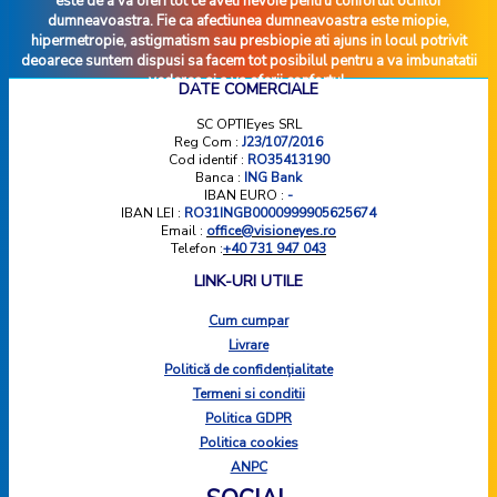
este de a va oferi tot ce aveti nevoie pentru confortul ochilor
dumneavoastra. Fie ca afectiunea dumneavoastra este miopie,
hipermetropie, astigmatism sau presbiopie ati ajuns in locul potrivit
deoarece suntem dispusi sa facem tot posibilul pentru a va imbunatatii
vederea si a va oferii confortul.
DATE COMERCIALE
SC OPTIEyes SRL
Reg Com :
J23/107/2016
Cod identif :
RO35413190
Banca :
ING Bank
IBAN EURO :
-
IBAN LEI :
RO31INGB0000999905625674
Email :
office@visioneyes.ro
Telefon :
+40 731 947 043
LINK-URI UTILE
Cum cumpar
Livrare
Politică de confidențialitate
Termeni si conditii
Politica GDPR
Politica cookies
ANPC