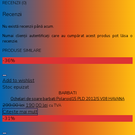
RECENZII (0)
Recenzii
Nu există recenzii până acum.
Numai clienții autentificați care au cumpărat acest produs pot lăsa o
recenzie.
PRODUSE SIMILARE
-36%
Add to wishlist
Stoc epuizat
BARBATI
Ochelari de soare barbati Polaroid15 PLD 2012/S V08 HAVANA
299,00
lei
190,00
lei
cu TVA
Citește mai mult
-31%