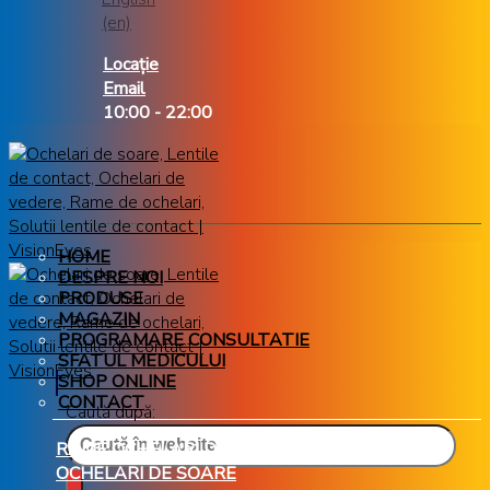
Locație
Email
10:00 - 22:00
HOME
DESPRE NOI
PRODUSE
MAGAZIN
PROGRAMARE CONSULTATIE
SFATUL MEDICULUI
SHOP ONLINE
CONTACT
Caută după:
RAME OCHELARI DE VEDERE
OCHELARI DE SOARE