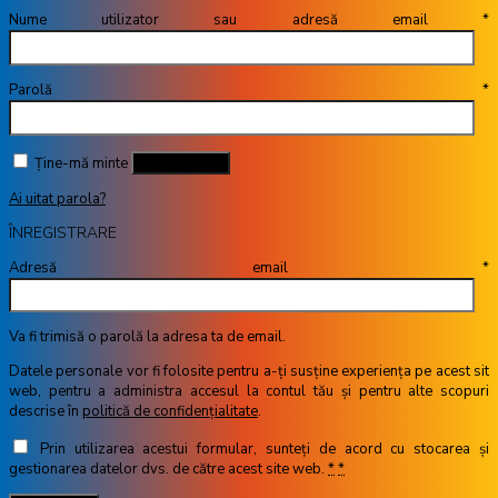
Nume utilizator sau adresă email
*
Parolă
*
Ține-mă minte
Autentificare
Ai uitat parola?
ÎNREGISTRARE
Adresă email
*
Va fi trimisă o parolă la adresa ta de email.
Datele personale vor fi folosite pentru a-ți susține experiența pe acest sit
web, pentru a administra accesul la contul tău și pentru alte scopuri
descrise în
politică de confidențialitate
.
Prin utilizarea acestui formular, sunteți de acord cu stocarea și
gestionarea datelor dvs. de către acest site web.
*
*