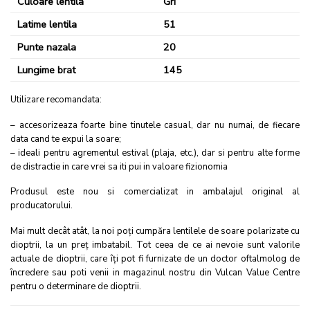
Culoare lentila
Gri
Latime lentila
51
Punte nazala
20
Lungime brat
145
Utilizare recomandata:
– accesorizeaza foarte bine tinutele casual, dar nu numai, de fiecare
data cand te expui la soare;
– ideali pentru agrementul estival (plaja, etc.), dar si pentru alte forme
de distractie in care vrei sa iti pui in valoare fizionomia
Produsul este nou si comercializat in ambalajul original al
producatorului.
Mai mult decât atât, la noi poţi cumpăra lentilele de soare polarizate cu
dioptrii, la un preţ imbatabil. Tot ceea de ce ai nevoie sunt valorile
actuale de dioptrii, care îţi pot fi furnizate de un doctor oftalmolog de
încredere sau poti venii in magazinul nostru din Vulcan Value Centre
pentru o determinare de dioptrii.