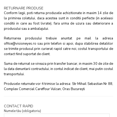
RETURNARE PRODUSE
Conform legii, poti returna produsele achizitionate in maxim 14 zile de
la primirea coletului, daca acestea sunt in conditii perfecte (in aceleasi
conditii in care au fost livrate), fara urma de uzura sau deteriorare a
produsului sau a ambalajului.
Returnarea produsului trebuie anuntat pe mail la adresa
office@visioneyes.ro sau prin telefon si apoi, dupa stabilirea detaliilor
se trimite produsul prin curierat rapid catre noi, costul transportului de
contact fiind suportat de client.
Suma de returnat se vireaza prin transfer bancar, in maxim 30 de zile de
la data denuntarii contractului, in contul indicat de client, mai putin costul
transportului.
Produsele returnate vor fi trimise la adresa: Str Mihail Sebastian Nr 88,
Complex Comercial Careffour Vulcan, Oras București
CONTACT RAPID
Numele tău (obligatoriu)