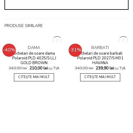
PRODUSE SIMILARE
STOC EPUIZAT
STOC EPUIZAT
DAMA
BARBATI
-40%
-31%
Add to
Add to
Ochelari de soare dama
Ochelari de soare barbati
wishlist
wishlist
Polaroid PLD 4025/S LLJ
Polaroid PLD 2027/S M31
GOLD BROWN
HAVANA
349,99
lei
210,00
lei
349,99
lei
239,90
lei
cu TVA
cu TVA
CITEȘTE MAI MULT
CITEȘTE MAI MULT