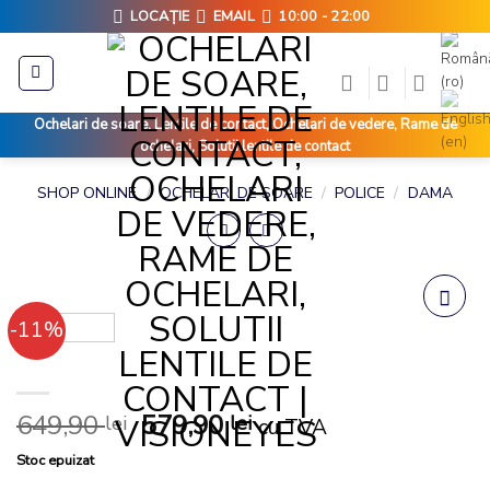
Skip
LOCAȚIE
EMAIL
10:00 - 22:00
to
content
Ochelari de soare, Lentile de contact, Ochelari de vedere, Rame de
ochelari, Solutii lentile de contact
SHOP ONLINE
/
OCHELARI DE SOARE
/
POLICE
/
DAMA
-11%
Add to
wishlist
POLICE SPL156 Q02X
649,90
579,90
lei
lei
cu TVA
Stoc epuizat