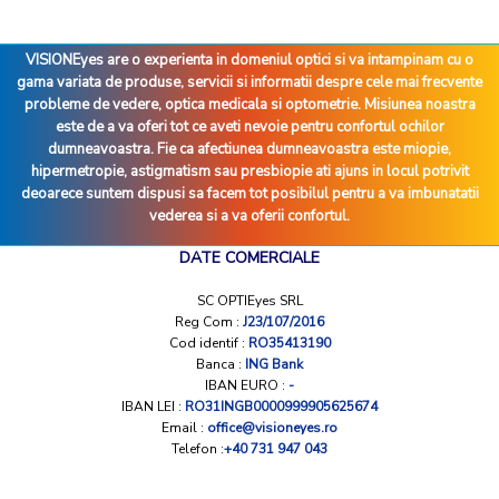
VISIONEyes are o experienta in domeniul optici si va intampinam cu o
gama variata de produse, servicii si informatii despre cele mai frecvente
probleme de vedere, optica medicala si optometrie. Misiunea noastra
este de a va oferi tot ce aveti nevoie pentru confortul ochilor
dumneavoastra. Fie ca afectiunea dumneavoastra este miopie,
hipermetropie, astigmatism sau presbiopie ati ajuns in locul potrivit
deoarece suntem dispusi sa facem tot posibilul pentru a va imbunatatii
vederea si a va oferii confortul.
DATE COMERCIALE
SC OPTIEyes SRL
Reg Com :
J23/107/2016
Cod identif :
RO35413190
Banca :
ING Bank
IBAN EURO :
-
IBAN LEI :
RO31INGB0000999905625674
Email :
office@visioneyes.ro
Telefon :
+40 731 947 043