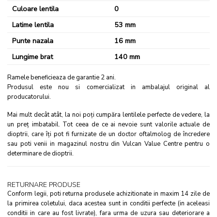
Culoare lentila
0
Latime lentila
53 mm
Punte nazala
16 mm
Lungime brat
140 mm
Ramele beneficieaza de garantie 2 ani​.
Produsul este nou si comercializat in ambalajul original al
producatorului.
Mai mult decât atât, la noi poţi cumpăra lentilele perfecte de vedere, la
un preţ imbatabil. Tot ceea de ce ai nevoie sunt valorile actuale de
dioptrii, care îţi pot fi furnizate de un doctor oftalmolog de încredere
sau poti venii in magazinul nostru din Vulcan Value Centre pentru o
determinare de dioptrii.
RETURNARE PRODUSE
Conform legii, poti returna produsele achizitionate in maxim 14 zile de
la primirea coletului, daca acestea sunt in conditii perfecte (in aceleasi
conditii in care au fost livrate), fara urma de uzura sau deteriorare a