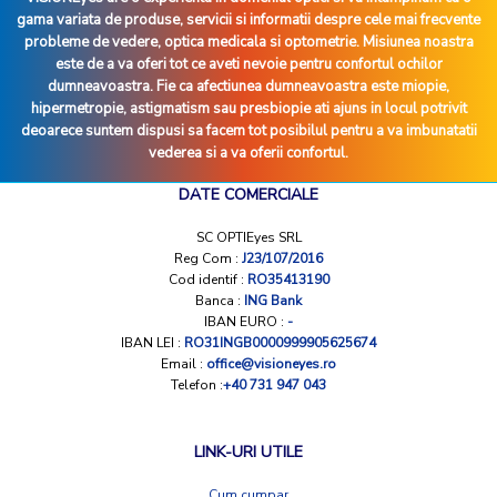
gama variata de produse, servicii si informatii despre cele mai frecvente
probleme de vedere, optica medicala si optometrie. Misiunea noastra
este de a va oferi tot ce aveti nevoie pentru confortul ochilor
dumneavoastra. Fie ca afectiunea dumneavoastra este miopie,
hipermetropie, astigmatism sau presbiopie ati ajuns in locul potrivit
deoarece suntem dispusi sa facem tot posibilul pentru a va imbunatatii
vederea si a va oferii confortul.
DATE COMERCIALE
SC OPTIEyes SRL
Reg Com :
J23/107/2016
Cod identif :
RO35413190
Banca :
ING Bank
IBAN EURO :
-
IBAN LEI :
RO31INGB0000999905625674
Email :
office@visioneyes.ro
Telefon :
+40 731 947 043
LINK-URI UTILE
Cum cumpar