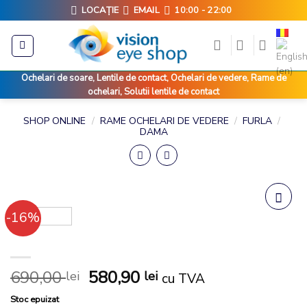
Skip
LOCAȚIE
EMAIL
10:00 - 22:00
to
content
Ochelari de soare, Lentile de contact, Ochelari de vedere, Rame de
ochelari, Solutii lentile de contact
SHOP ONLINE
/
RAME OCHELARI DE VEDERE
/
FURLA
/
DAMA
-16%
Add to
wishlist
RAMA OCHELARI DE VEDERE FURLA VU4336 0301
690,00
580,90
lei
lei
cu TVA
Stoc epuizat