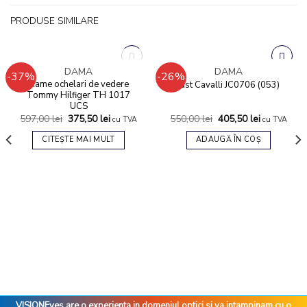
PRODUSE SIMILARE
STOC EPUIZAT
DAMA
DAMA
-37%
-26%
Add to
Add to
Rame ochelari de vedere
Just Cavalli JC0706 (053)
wishlist
wishlist
Tommy Hilfiger TH 1017
UCS
597,00
lei
375,50
lei
550,00
lei
405,50
lei
cu TVA
cu TVA
CITEȘTE MAI MULT
ADAUGĂ ÎN COȘ
VISIONEyes are o experienta in domeniul optici si va intampinam cu o