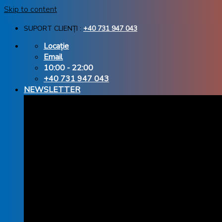
Skip to content
SUPORT CLIENȚI :
+40 731 947 043
Locație
Email
10:00 - 22:00
+40 731 947 043
NEWSLETTER