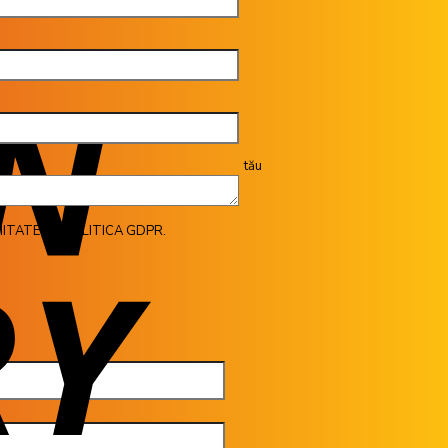
tău
ITATE CU POLITICA GDPR.