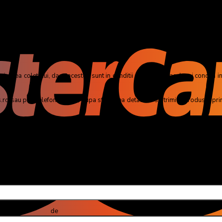
reţ imbatabil. Tot ceea de ce ai nevoie sunt valorile actuale de dioptrii, care 
o determinare de dioptrii.
mirea coletului, daca acestea sunt in conditii perfecte (in aceleasi conditii i
 sau prin telefon si apoi, dupa stabilirea detaliilor se trimite produsul prin 
a denuntarii contractului, in contul indicat de client, mai putin costul transpor
omplex Comercial Careffour Vulcan, Oras București
u (obliga
 email (obli