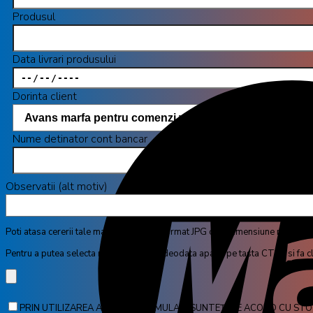
Produsul
Data livrari produsului
Dorinta client
Nume detinator cont bancar
Observatii (alt motiv)
Poti atasa cererii tale maxim 4 poze in format JPG cu o dimensiune maxima
Pentru a putea selecta mai multe poze deodata apasa pe tasta CTRL si fa cl
PRIN UTILIZAREA ACESTUI FORMULAR, SUNTEȚI DE ACORD CU STO