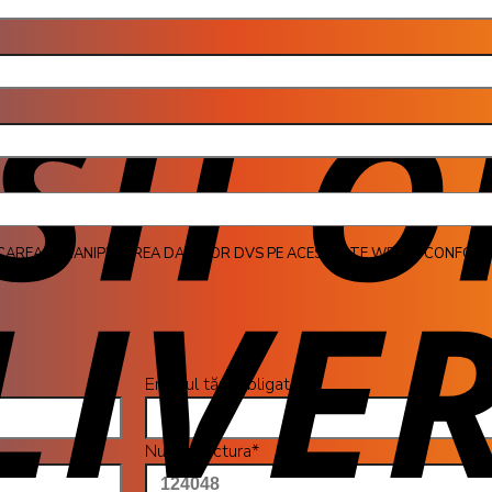
jul 
CAREA ȘI MANIPULAREA DATELOR DVS PE ACEST SITE WEB IN CONFORM
Emailul tău (obligatoriu)
Numar factura*