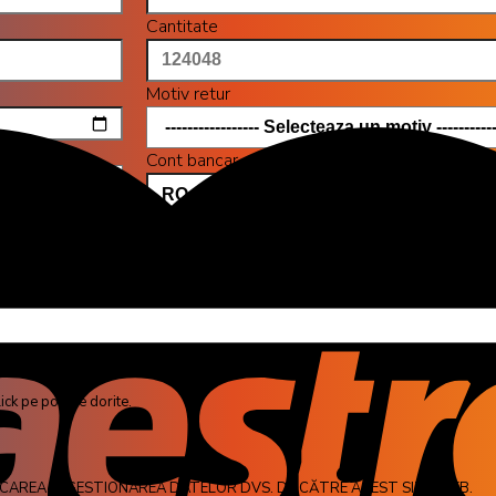
Cantitate
Motiv retur
Cont bancar
Nume banca
 de 2 MB.
ick pe pozele dorite.
CAREA ȘI GESTIONAREA DATELOR DVS. DE CĂTRE ACEST SITE WEB.