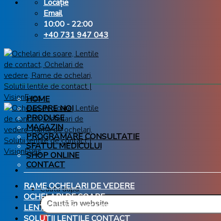
Locație
Email
10:00 - 22:00
+40 731 947 043
HOME
DESPRE NOI
PRODUSE
MAGAZIN
PROGRAMARE CONSULTATIE
SFATUL MEDICULUI
SHOP ONLINE
CONTACT
RAME OCHELARI DE VEDERE
Caută după:
OCHELARI DE SOARE
LENTILE DE CONTACT
SOLUTII LENTILE CONTACT