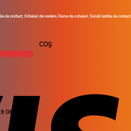
le de contact, Ochelari de vedere, Rame de ochelari, Solutii lentile de contact
COȘ
9 D83M(53)