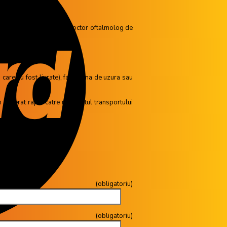
îţi pot fi furnizate de un doctor oftalmolog de
n care au fost livrate), fara urma de uzura sau
curierat rapid catre noi, costul transportului
tului.
toriu)
gatoriu)