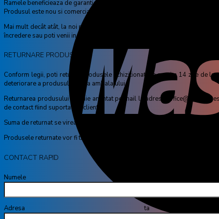
Ramele beneficieaza de garantie 2 ani​.
Produsul este nou si comercializat in ambalajul original al producatorului.
Mai mult decât atât, la noi poţi cumpăra lentilele perfecte de vedere, la un p
încredere sau poti venii in magazinul nostru din Vulcan Value Centre pentru 
RETURNARE PRODUSE
Conform legii, poti returna produsele achizitionate in maxim 14 zile de la pri
deteriorare a produsului sau a ambalajului.
Returnarea produsului trebuie anuntat pe mail la adresa office@visioneyes.ro
de contact fiind suportat de client.
Suma de returnat se vireaza prin transfer bancar, in maxim 30 de zile de la dat
Produsele returnate vor fi trimise la adresa: Str Mihail Sebastian Nr 88, C
CONTACT RAPID
Numele tă
Adresa ta de