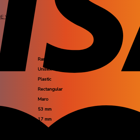
DE VEDERE
Rama completa
Unisex
Plastic
Rectangular
Maro
53 mm
17 mm
145 mm