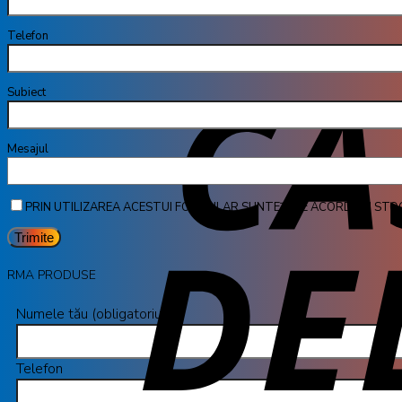
Telefon
Subiect
Mesa
PRIN UTILIZAREA ACESTUI FORMULAR SUNTEȚI DE ACORD CU STO
RMA PRODUSE
Numele tău (obligatoriu)
Telefon