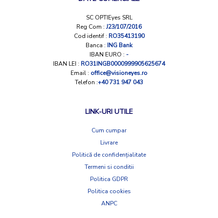
SC OPTIEyes SRL
Reg Com :
J23/107/2016
Cod identif :
RO35413190
Banca :
ING Bank
IBAN EURO :
-
IBAN LEI :
RO31INGB0000999905625674
Email :
office@visioneyes.ro
Telefon :
+40 731 947 043
LINK-URI UTILE
Cum cumpar
Livrare
Politică de confidențialitate
Termeni si conditii
Politica GDPR
Politica cookies
ANPC