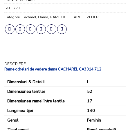
SKU:
771
Categorii:
Cacharel
,
Dama
,
RAME OCHELARI DE VEDERE
DESCRIERE
Rame ochelari de vedere dama CACHAREL CA3014 712
Dimensiuni & Detalii
L
Dimensiunea lentilei
52
Dimensiunea ramei între lentile
17
Lungimea tijei
140
Genul
Feminin
Tipul ramei
Ramă completă