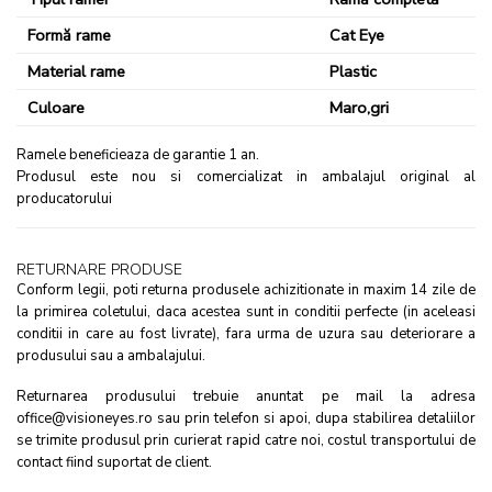
Formă rame
Cat Eye
Material rame
Plastic
Culoare
Maro,gri
Ramele beneficieaza de garantie 1 an​.
Produsul este nou si comercializat in ambalajul original al
producatorului
RETURNARE PRODUSE
Conform legii, poti returna produsele achizitionate in maxim 14 zile de
la primirea coletului, daca acestea sunt in conditii perfecte (in aceleasi
conditii in care au fost livrate), fara urma de uzura sau deteriorare a
produsului sau a ambalajului.
Returnarea produsului trebuie anuntat pe mail la adresa
office@visioneyes.ro sau prin telefon si apoi, dupa stabilirea detaliilor
se trimite produsul prin curierat rapid catre noi, costul transportului de
contact fiind suportat de client.