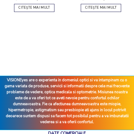
CITEȘTE MAI MULT
CITEȘTE MAI MULT
VISIONEyes are o experienta in domeniul optici si va intampinam cu o
gama variata de produse, servicii si informatii despre cele mai frecvente
probleme de vedere, optica medicala si optometrie. Misiunea noastra
este de a va oferi tot ce aveti nevoie pentru confortul ochilor
dumneavoastra. Fie ca afectiunea dumneavoastra este miopie,
hipermetropie, astigmatism sau presbiopie ati ajuns in locul potrivit
deoarece suntem dispusi sa facem tot posibilul pentru a va imbunatatii
vederea si a va oferii confortul.
DATE COMERCIALE