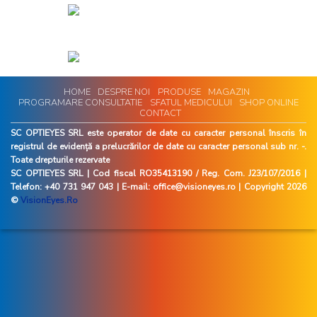
HOME
DESPRE NOI
PRODUSE
MAGAZIN
PROGRAMARE CONSULTATIE
SFATUL MEDICULUI
SHOP ONLINE
CONTACT
SC OPTIEYES SRL este operator de date cu caracter personal înscris în
registrul de evidență a prelucrărilor de date cu caracter personal sub nr. -.
Toate drepturile rezervate
SC OPTIEYES SRL | Cod fiscal RO35413190 / Reg. Com. J23/107/2016 |
Telefon: +40 731 947 043 | E-mail: office@visioneyes.ro | Copyright 2026
©
VisionEyes.Ro