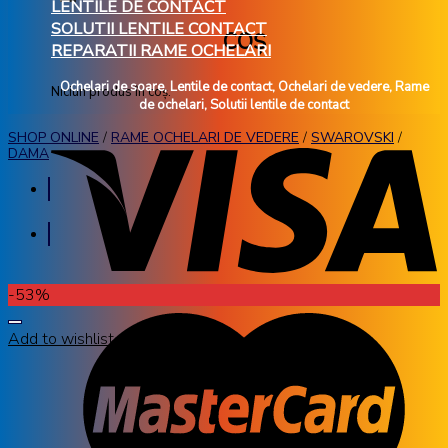
LENTILE DE CONTACT
SOLUTII LENTILE CONTACT
COȘ
REPARATII RAME OCHELARI
Ochelari de soare, Lentile de contact, Ochelari de vedere, Rame
Niciun produs în coș.
de ochelari, Solutii lentile de contact
SHOP ONLINE
/
RAME OCHELARI DE VEDERE
/
SWAROVSKI
/
DAMA
-53%
Add to wishlist