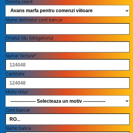
Dorinta client
Nume detinator cont bancar
Emailul tău (obligatoriu)
Numar factura*
Cantitate
Motiv retur
Cont bancar
Nume banca