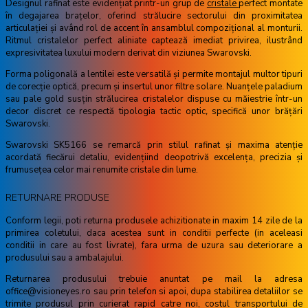
Designul rafinat este evidențiat printr-un grup de
cristale
perfect montate
în degajarea brațelor, oferind strălucire sectorului din proximitatea
articulației și având rol de accent în ansamblul compozițional al monturii.
Ritmul cristalelor perfect aliniate captează imediat privirea, ilustrând
expresivitatea luxului modern derivat din viziunea Swarovski.
Forma poligonală a lentilei este versatilă și permite montajul multor tipuri
de corecție optică, precum și insertul unor filtre solare. Nuanțele paladium
sau pale gold susțin strălucirea cristalelor dispuse cu măiestrie într-un
decor discret ce respectă tipologia tactic optic
,
specifică unor brățări
Swarovski.
Swarovski SK5166 se remarcă prin stilul rafinat și maxima atenție
acordată fiecărui detaliu, evidențiind deopotrivă excelența, precizia și
frumusețea celor mai renumite cristale din lume.
RETURNARE PRODUSE
Conform legii, poti returna produsele achizitionate in maxim 14 zile de la
primirea coletului, daca acestea sunt in conditii perfecte (in aceleasi
conditii in care au fost livrate), fara urma de uzura sau deteriorare a
produsului sau a ambalajului.
Returnarea produsului trebuie anuntat pe mail la adresa
office@visioneyes.ro sau prin telefon si apoi, dupa stabilirea detaliilor se
trimite produsul prin curierat rapid catre noi, costul transportului de