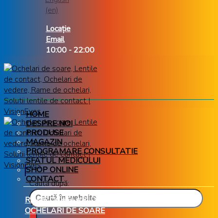
Locație
Email
10:00 - 22:00
HOME
DESPRE NOI
PRODUSE
MAGAZIN
PROGRAMARE CONSULTATIE
SFATUL MEDICULUI
SHOP ONLINE
CONTACT
Caută după:
RAME OCHELARI DE VEDERE
OCHELARI DE SOARE