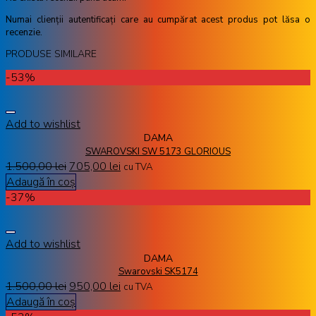
Numai clienții autentificați care au cumpărat acest produs pot lăsa o
recenzie.
PRODUSE SIMILARE
-53%
Add to wishlist
DAMA
SWAROVSKI SW 5173 GLORIOUS
1.500,00
lei
705,00
lei
cu TVA
Adaugă în coș
-37%
Add to wishlist
DAMA
Swarovski SK5174
1.500,00
lei
950,00
lei
cu TVA
Adaugă în coș