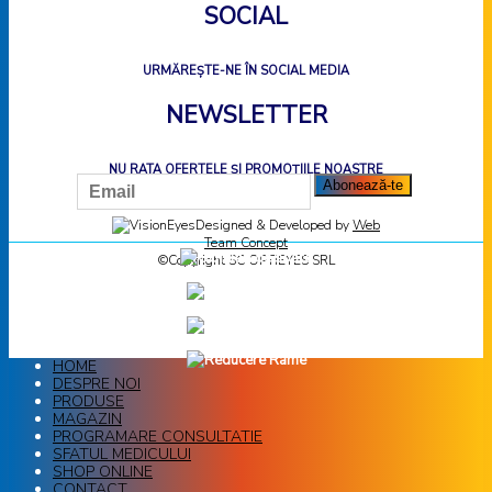
SOCIAL
URMĂREȘTE-NE ÎN SOCIAL MEDIA
NEWSLETTER
NU RATA OFERTELE ȘI PROMOȚIILE NOASTRE
Designed & Developed by
Web
Team Concept
©Copyright SC OPTIEYES SRL
HOME
DESPRE NOI
PRODUSE
MAGAZIN
PROGRAMARE CONSULTATIE
SFATUL MEDICULUI
SHOP ONLINE
CONTACT