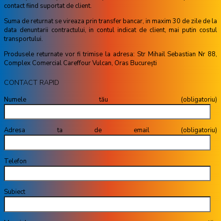
contact fiind suportat de client.
Suma de returnat se vireaza prin transfer bancar, in maxim 30 de zile de la
data denuntarii contractului, in contul indicat de client, mai putin costul
transportului.
Produsele returnate vor fi trimise la adresa: Str Mihail Sebastian Nr 88,
Complex Comercial Careffour Vulcan, Oras București
CONTACT RAPID
Numele tău (obligatoriu)
Adresa ta de email (obligatoriu)
Telefon
Subiect