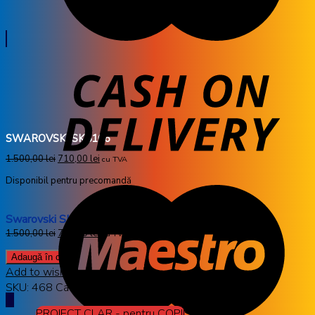
SWAROVSKI SK5166
1.500,00
lei
710,00
lei
cu TVA
Disponibil pentru precomandă
Swarovski SK5166
1.500,00
lei
710,00
lei
cu TVA
Adaugă în coș
Add to wishlist
SKU:
468
Categorii:
Dama
,
SWAROVSKI
PROIECT CLAR - pentru COPII