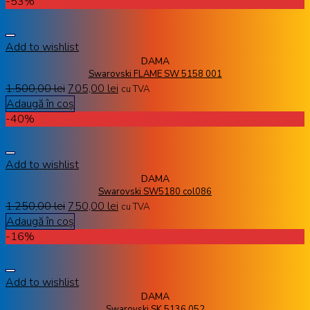
-53%
Add to wishlist
DAMA
Swarovski FLAME SW 5158 001
1.500,00
lei
705,00
lei
cu TVA
Adaugă în coș
-40%
Add to wishlist
DAMA
Swarovski SW5180 col086
1.250,00
lei
750,00
lei
cu TVA
Adaugă în coș
-16%
Add to wishlist
DAMA
Swarovski SK 5136 052