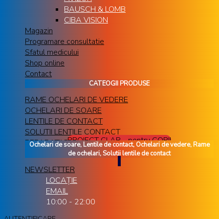
BAUSCH & LOMB
CIBA VISION
Magazin
Programare consultatie
Sfatul medicului
Shop online
Contact
CATEOGII PRODUSE
RAME OCHELARI DE VEDERE
OCHELARI DE SOARE
LENTILE DE CONTACT
SOLUTII LENTILE CONTACT
PROIECT CLAR - pentru COPII
REPARATII RAME OCHELARI
Ochelari de soare, Lentile de contact, Ochelari de vedere, Rame
de ochelari, Solutii lentile de contact
NEWSLETTER
LOCAȚIE
EMAIL
10:00 - 22:00
AUTENTIFICARE