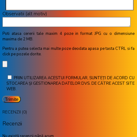
Observatii (alt motiv)
Poti atasa cererii tale maxim 4 poze in format JPG cu o dimensiune
maxima de 2 MB.
Pentru a putea selecta mai multe poze deodata apasa pe tasta CTRL si fa
click pe pozele dorite.
PRIN UTILIZAREA ACESTUI FORMULAR, SUNTEȚI DE ACORD CU
STOCAREA ȘI GESTIONAREA DATELOR DVS. DE CĂTRE ACEST SITE
WEB.
RECENZII (0)
Recenzii
Nu există recenzii până acum.