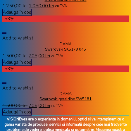
1.250,00
lei
1.050,00
lei
cu TVA
Adaugă în coș
-53%
Add to wishlist
DAMA
Swarovski SK5179 045
1.500,00
lei
705,00
lei
cu TVA
Adaugă în coș
-53%
Add to wishlist
DAMA
Swarovski geraldine SW5181
1.500,00
lei
705,00
lei
cu TVA
Adaugă în coș
VISIONEyes are o experienta in domeniul optici si va intampinam cu o
gama variata de produse, servicii si informatii despre cele mai frecvente
probleme de vedere, optica medicala si optometrie. Misiunea noastra