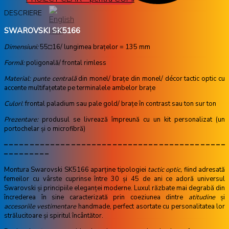
DESCRIERE
SWAROVSKI SK5166
Dimensiuni:
55□16/ lungimea brațelor = 135 mm
Formă:
poligonală/ frontal rimless
Material: punte centrală
din monel/ brațe din monel/ décor tactic optic cu
accente multifațetate pe terminalele ambelor brațe
Culori
: frontal paladium sau pale gold/ brațe în contrast sau ton sur ton
Prezentare:
produsul se livrează împreună cu un kit personalizat (un
portochelar și o microfibră)
– – – – – – – – – – – – – – – – – – – – – – – – – – – – – – – – – – – – – – – – – – –
– – – – – – – – –
Montura Swarovski SK5166 aparține tipologiei
tactic optic,
fiind adresată
femeilor cu vârste cuprinse între 30 și 45 de ani ce adoră universul
Swarovski și principiile eleganței moderne. Luxul răzbate mai degrabă din
încrederea în sine caracterizată prin coeziunea dintre
atitudine
și
accesoriile vestimentare
handmade, perfect asortate cu personalitatea lor
strălucitoare și spiritul încântător.