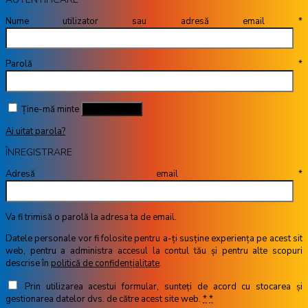
Nume utilizator sau adresă email
*
Parolă
*
Ține-mă minte
Autentificare
Ai uitat parola?
ÎNREGISTRARE
Adresă email
*
Va fi trimisă o parolă la adresa ta de email.
Datele personale vor fi folosite pentru a-ți susține experiența pe acest sit
web, pentru a administra accesul la contul tău și pentru alte scopuri
descrise în
politică de confidențialitate
.
Prin utilizarea acestui formular, sunteți de acord cu stocarea și
gestionarea datelor dvs. de către acest site web.
*
*