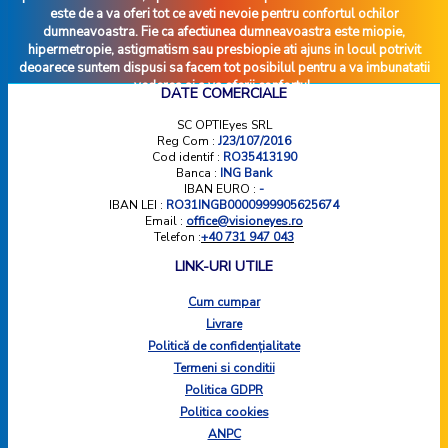
este de a va oferi tot ce aveti nevoie pentru confortul ochilor
dumneavoastra. Fie ca afectiunea dumneavoastra este miopie,
hipermetropie, astigmatism sau presbiopie ati ajuns in locul potrivit
deoarece suntem dispusi sa facem tot posibilul pentru a va imbunatatii
vederea si a va oferii confortul.
DATE COMERCIALE
SC OPTIEyes SRL
Reg Com :
J23/107/2016
Cod identif :
RO35413190
Banca :
ING Bank
IBAN EURO :
-
IBAN LEI :
RO31INGB0000999905625674
Email :
office@visioneyes.ro
Telefon :
+40 731 947 043
LINK-URI UTILE
Cum cumpar
Livrare
Politică de confidențialitate
Termeni si conditii
Politica GDPR
Politica cookies
ANPC