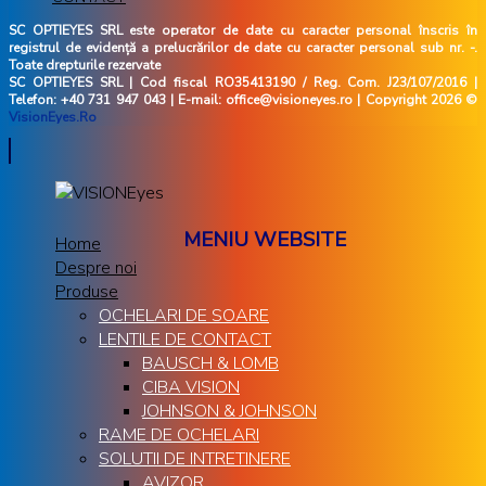
SC OPTIEYES SRL este operator de date cu caracter personal înscris în
registrul de evidență a prelucrărilor de date cu caracter personal sub nr. -.
Toate drepturile rezervate
SC OPTIEYES SRL | Cod fiscal RO35413190 / Reg. Com. J23/107/2016 |
Telefon: +40 731 947 043 | E-mail: office@visioneyes.ro | Copyright 2026 ©
VisionEyes.Ro
MENIU WEBSITE
Home
Despre noi
Produse
OCHELARI DE SOARE
LENTILE DE CONTACT
BAUSCH & LOMB
CIBA VISION
JOHNSON & JOHNSON
RAME DE OCHELARI
SOLUTII DE INTRETINERE
AVIZOR