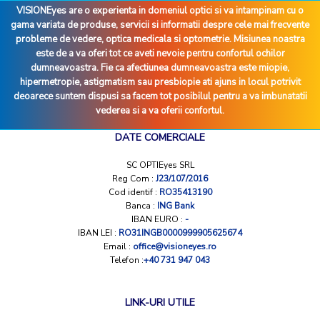
VISIONEyes are o experienta in domeniul optici si va intampinam cu o
gama variata de produse, servicii si informatii despre cele mai frecvente
probleme de vedere, optica medicala si optometrie. Misiunea noastra
este de a va oferi tot ce aveti nevoie pentru confortul ochilor
dumneavoastra. Fie ca afectiunea dumneavoastra este miopie,
hipermetropie, astigmatism sau presbiopie ati ajuns in locul potrivit
deoarece suntem dispusi sa facem tot posibilul pentru a va imbunatatii
vederea si a va oferii confortul.
DATE COMERCIALE
SC OPTIEyes SRL
Reg Com :
J23/107/2016
Cod identif :
RO35413190
Banca :
ING Bank
IBAN EURO :
-
IBAN LEI :
RO31INGB0000999905625674
Email :
office@visioneyes.ro
Telefon :
+40 731 947 043
LINK-URI UTILE