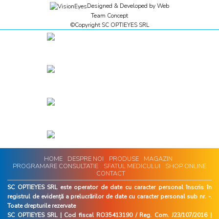
Designed & Developed by
Web
Team Concept
©Copyright SC OPTIEYES SRL
HOME
DESPRE NOI
PRODUSE
MAGAZIN
PROGRAMARE CONSULTATIE
SFATUL MEDICULUI
SHOP ONLINE
CONTACT
SC OPTIEYES SRL este operator de date cu caracter personal înscris în
registrul de evidență a prelucrărilor de date cu caracter personal sub nr. -.
Toate drepturile rezervate
SC OPTIEYES SRL | Cod fiscal RO35413190 / Reg. Com. J23/107/2016 |