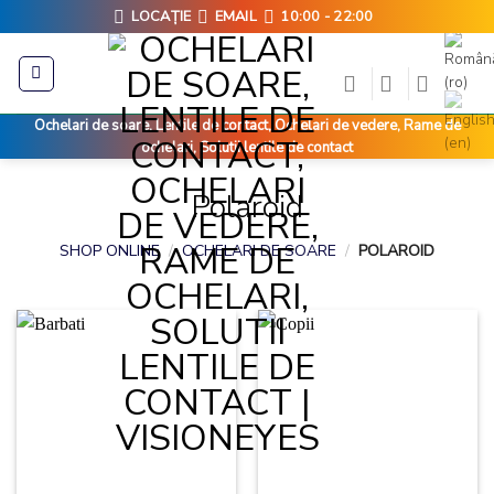
Skip
LOCAȚIE
EMAIL
10:00 - 22:00
to
content
Ochelari de soare, Lentile de contact, Ochelari de vedere, Rame de
ochelari, Solutii lentile de contact
Polaroid
SHOP ONLINE
/
OCHELARI DE SOARE
/
POLAROID