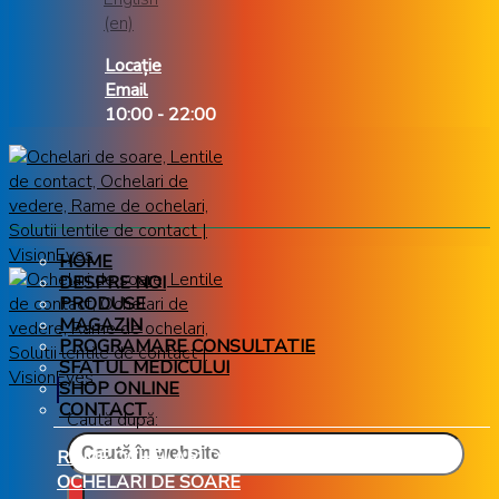
Locație
Email
10:00 - 22:00
HOME
DESPRE NOI
PRODUSE
MAGAZIN
PROGRAMARE CONSULTATIE
SFATUL MEDICULUI
SHOP ONLINE
CONTACT
Caută după:
RAME OCHELARI DE VEDERE
OCHELARI DE SOARE