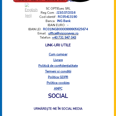
DATE COMERCIALE
SC OPTIEyes SRL
Reg Com :
J23/107/2016
Cod identif :
RO35413190
Banca :
ING Bank
IBAN EURO :
-
IBAN LEI :
RO31INGB0000999905625674
Email :
office@visioneyes.ro
Telefon :
+40 731 947 043
LINK-URI UTILE
Cum cumpar
Livrare
Politică de confidențialitate
Termeni si conditii
Politica GDPR
Politica cookies
ANPC
SOCIAL
URMĂREȘTE-NE ÎN SOCIAL MEDIA