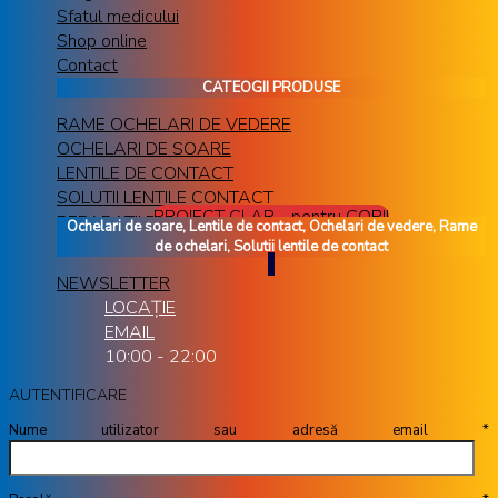
Sfatul medicului
Shop online
Contact
CATEOGII PRODUSE
RAME OCHELARI DE VEDERE
OCHELARI DE SOARE
LENTILE DE CONTACT
SOLUTII LENTILE CONTACT
PROIECT CLAR - pentru COPII
REPARATII RAME OCHELARI
Ochelari de soare, Lentile de contact, Ochelari de vedere, Rame
de ochelari, Solutii lentile de contact
NEWSLETTER
LOCAȚIE
EMAIL
10:00 - 22:00
AUTENTIFICARE
Nume utilizator sau adresă email
*