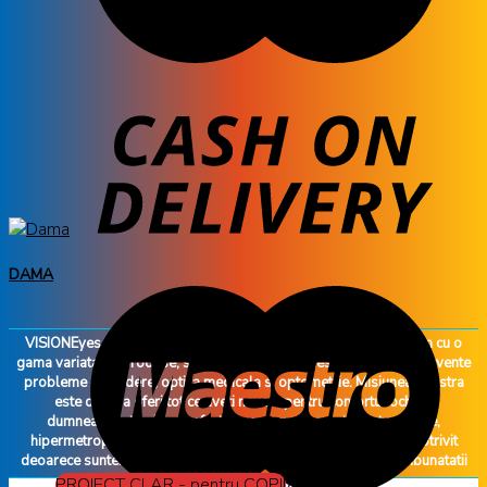
DAMA
58 PRODUSE
VISIONEyes are o experienta in domeniul optici si va intampinam cu o
gama variata de produse, servicii si informatii despre cele mai frecvente
probleme de vedere, optica medicala si optometrie. Misiunea noastra
este de a va oferi tot ce aveti nevoie pentru confortul ochilor
dumneavoastra. Fie ca afectiunea dumneavoastra este miopie,
hipermetropie, astigmatism sau presbiopie ati ajuns in locul potrivit
deoarece suntem dispusi sa facem tot posibilul pentru a va imbunatatii
vederea si a va oferii confortul.
PROIECT CLAR - pentru COPII