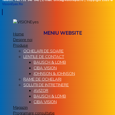
Telefon: +40 731 947 043 | E-mail: office@visioneyes.ro | Copyright 2026 ©
VisionEyes.Ro
MENIU WEBSITE
Home
Despre noi
Produse
OCHELARI DE SOARE
LENTILE DE CONTACT
BAUSCH & LOMB
CIBA VISION
JOHNSON & JOHNSON
RAME DE OCHELARI
SOLUTII DE INTRETINERE
AVIZOR
BAUSCH & LOMB
CIBA VISION
Magazin
Programare consultatie