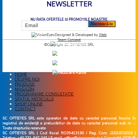
NEWSLETTER
NU RATA OFERTELE ȘI PROMOȚIILE NOASTRE
Designed & Developed by
Web
Team Concept
©Copyright SC OPTIEYES SRL
HOME
DESPRE NOI
PRODUSE
MAGAZIN
PROGRAMARE CONSULTATIE
SFATUL MEDICULUI
SHOP ONLINE
CONTACT
SC OPTIEYES SRL este operator de date cu caracter personal înscris în
registrul de evidență a prelucrărilor de date cu caracter personal sub nr. -.
Toate drepturile rezervate
SC OPTIEYES SRL | Cod fiscal RO35413190 / Reg. Com. J23/107/2016 |