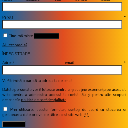
Parolă
*
Ține-mă minte
Autentificare
Ai uitat parola?
ÎNREGISTRARE
Adresă email
*
Va fi trimisă o parolă la adresa ta de email.
Datele personale vor fi folosite pentru a-ți susține experiența pe acest sit
web, pentru a administra accesul la contul tău și pentru alte scopuri
descrise în
politică de confidențialitate
.
Prin utilizarea acestui formular, sunteți de acord cu stocarea și
gestionarea datelor dvs. de către acest site web.
*
*
Înregistrare