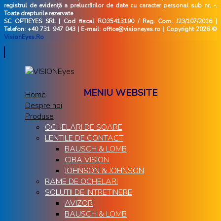
registrul de evidență a prelucrărilor de date cu caracter personal sub nr. -.
Toate drepturile rezervate
SC OPTIEYES SRL | Cod fiscal RO35413190 / Reg. Com. J23/107/2016 |
Telefon: +40 731 947 043 | E-mail: office@visioneyes.ro | Copyright 2026 ©
VisionEyes.Ro
MENIU WEBSITE
Home
Despre noi
Produse
OCHELARI DE SOARE
LENTILE DE CONTACT
BAUSCH & LOMB
CIBA VISION
JOHNSON & JOHNSON
RAME DE OCHELARI
SOLUTII DE INTRETINERE
AVIZOR
BAUSCH & LOMB