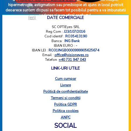
hipermetropie, astigmatism sau presbiopie ati ajuns in locul potrivit
deoarece suntem dispusi sa facem tot posibilul pentru a va imbunatatii
vederea si a va oferii confortul.
DATE COMERCIALE
SC OPTIEyes SRL
Reg Com :
J23/107/2016
Cod identif :
RO35413190
Banca :
ING Bank
IBAN EURO :
-
IBAN LEI :
RO31INGB0000999905625674
Email :
office@visioneyes.ro
Telefon :
+40 731 947 043
LINK-URI UTILE
Cum cumpar
Livrare
Politică de confidențialitate
Termeni si conditii
Politica GDPR
Politica cookies
ANPC
SOCIAL