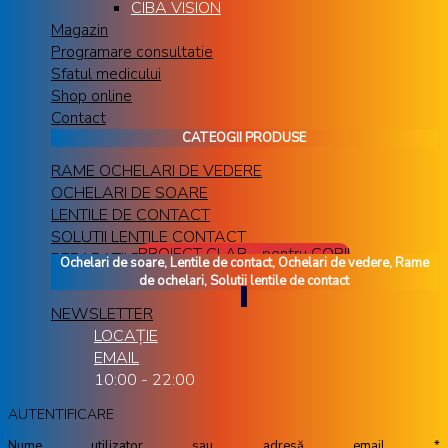
CIBA VISION
Magazin
Programare consultatie
Sfatul medicului
Shop online
Contact
CATEOGII PRODUSE
RAME OCHELARI DE VEDERE
OCHELARI DE SOARE
LENTILE DE CONTACT
SOLUTII LENTILE CONTACT
PROIECT CLAR - pentru COPII
REPARATII RAME OCHELARI
Ochelari de soare, Lentile de contact, Ochelari de vedere, Rame
de ochelari, Solutii lentile de contact
NEWSLETTER
LOCAȚIE
EMAIL
10:00 - 22:00
AUTENTIFICARE
Nume utilizator sau adresă email
*