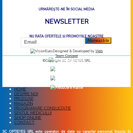
URMĂREȘTE-NE ÎN SOCIAL MEDIA
NEWSLETTER
NU RATA OFERTELE ȘI PROMOȚIILE NOASTRE
Designed & Developed by
Web
Team Concept
©Copyright SC OPTIEYES SRL
HOME
DESPRE NOI
PRODUSE
MAGAZIN
PROGRAMARE CONSULTATIE
SFATUL MEDICULUI
SHOP ONLINE
CONTACT
SC OPTIEYES SRL este operator de date cu caracter personal înscris în