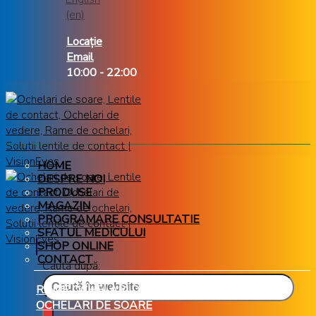
Locație
Email
10:00 - 22:00
HOME
DESPRE NOI
PRODUSE
MAGAZIN
PROGRAMARE CONSULTATIE
SFATUL MEDICULUI
SHOP ONLINE
CONTACT
Caută după:
RAME OCHELARI DE VEDERE
OCHELARI DE SOARE