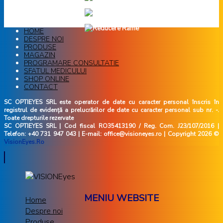
HOME
DESPRE NOI
PRODUSE
MAGAZIN
PROGRAMARE CONSULTATIE
SFATUL MEDICULUI
SHOP ONLINE
CONTACT
SC OPTIEYES SRL este operator de date cu caracter personal înscris în
registrul de evidență a prelucrărilor de date cu caracter personal sub nr. -.
Toate drepturile rezervate
SC OPTIEYES SRL | Cod fiscal RO35413190 / Reg. Com. J23/107/2016 |
Telefon: +40 731 947 043 | E-mail: office@visioneyes.ro | Copyright 2026 ©
VisionEyes.Ro
MENIU WEBSITE
Home
Despre noi
Produse