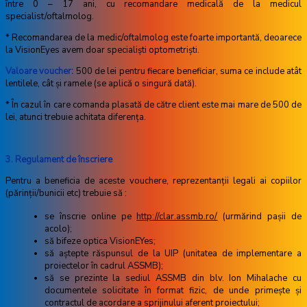
între 0 – 17 ani, cu recomandare medicală de la medicul
specialist/oftalmolog.
* Recomandarea de la medic/oftalmolog este foarte importantă, deoarece
la VisionEyes avem doar specialişti optometrişti.
Valoare voucher:
500 de lei pentru fiecare beneficiar, suma ce include atât
lentilele, cât şi ramele (se aplică o singură dată).
* În cazul în care comanda plasată de către client este mai mare de 500 de
lei, atunci trebuie achitata diferenţa.
3. Regulament de înscriere
Pentru a beneficia de aceste vouchere, reprezentanţii legali ai copiilor
(părinţii/bunicii etc) trebuie să :
se înscrie online pe
http://clar.assmb.ro/
(urmărind paşii de
acolo);
să bifeze optica VisionEYes;
să aştepte răspunsul de la UIP (unitatea de implementare a
proiectelor în cadrul ASSMB);
să se prezinte la sediul ASSMB din blv. Ion Mihalache cu
documentele solicitate în format fizic, de unde primeşte şi
contractul de acordare a sprijinului aferent proiectului;