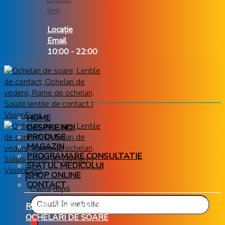
Locație
Email
10:00 - 22:00
HOME
DESPRE NOI
PRODUSE
MAGAZIN
PROGRAMARE CONSULTATIE
SFATUL MEDICULUI
SHOP ONLINE
CONTACT
Caută după:
RAME OCHELARI DE VEDERE
OCHELARI DE SOARE