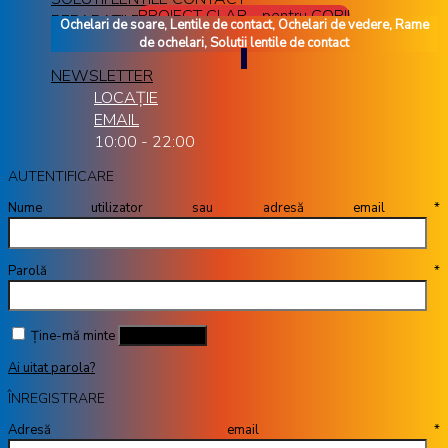
PROIECT CLAR - pentru COPII
REPARATII RAME OCHELARI
Ochelari de soare, Lentile de contact, Ochelari de vedere, Rame
de ochelari, Solutii lentile de contact
NEWSLETTER
LOCAȚIE
EMAIL
10:00 - 22:00
AUTENTIFICARE
Nume utilizator sau adresă email
*
Parolă
*
Ține-mă minte
Autentificare
Ai uitat parola?
ÎNREGISTRARE
Adresă email
*