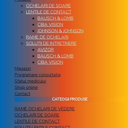
OCHELARI DE SOARE
LENTILE DE CONTACT
BAUSCH & LOMB
CIBA VISION
JOHNSON & JOHNSON
RAME DE OCHELARI
SOLUTII DE INTRETINERE
AVIZOR
BAUSCH & LOMB
CIBA VISION
Magazin
Programare consultatie
Sfatul medicului
Shop online
Contact
CATEOGII PRODUSE
RAME OCHELARI DE VEDERE
OCHELARI DE SOARE
LENTILE DE CONTACT
SOLUTII LENTILE CONTACT