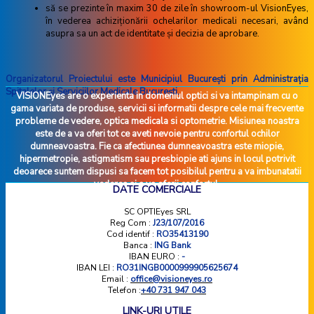
să se prezinte în maxim 30 de zile în showroom-ul VisionEyes,
în vederea achiziţionării ochelarilor medicali necesari, având
asupra sa un act de identitate şi decizia de aprobare.
Organizatorul Proiectului este Municipiul București prin Administrația
Spitalelor și Serviciilor Medicale București.
VISIONEyes are o experienta in domeniul optici si va intampinam cu o
gama variata de produse, servicii si informatii despre cele mai frecvente
probleme de vedere, optica medicala si optometrie. Misiunea noastra
este de a va oferi tot ce aveti nevoie pentru confortul ochilor
dumneavoastra. Fie ca afectiunea dumneavoastra este miopie,
hipermetropie, astigmatism sau presbiopie ati ajuns in locul potrivit
deoarece suntem dispusi sa facem tot posibilul pentru a va imbunatatii
vederea si a va oferii confortul.
DATE COMERCIALE
SC OPTIEyes SRL
Reg Com :
J23/107/2016
Cod identif :
RO35413190
Banca :
ING Bank
IBAN EURO :
-
IBAN LEI :
RO31INGB0000999905625674
Email :
office@visioneyes.ro
Telefon :
+40 731 947 043
LINK-URI UTILE