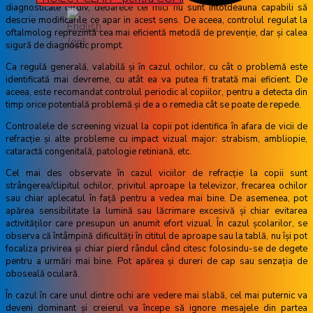
diagnosticate tardiv, deoarece cei mici nu sunt întotdeauna capabili să
descrie modificarile ce apar in acest sens. De aceea, controlul regulat la
oftalmolog reprezintă cea mai eficientă metodă de prevenţie, dar şi calea
sigură de diagnostic prompt.
Ca regulă generală, valabilă și în cazul ochilor, cu cât o problemă este
identificată mai devreme, cu atât ea va putea fi tratată mai eficient. De
aceea, este recomandat controlul periodic al copiilor, pentru a detecta din
timp orice potentială problemă și de a o remedia cât se poate de repede.
Controalele de screening vizual la copii pot identifica în afara de vicii de
refracție și alte probleme cu impact vizual major: strabism, ambliopie,
cataractă congenitală, patologie retiniană, etc.
Cel mai des observate în cazul viciilor de refracție la copii sunt
strângerea/clipitul ochilor, privitul aproape la televizor, frecarea ochilor
sau chiar aplecatul în față pentru a vedea mai bine. De asemenea, pot
apărea sensibilitate la lumină sau lăcrimare excesivă și chiar evitarea
activităților care presupun un anumit efort vizual. În cazul școlarilor, se
observa că întâmpină dificultăți în cititul de aproape sau la tablă, nu își pot
focaliza privirea și chiar pierd rândul când citesc folosindu-se de degete
pentru a urmări mai bine. Pot apărea și dureri de cap sau senzația de
oboseală oculară.
În cazul în care unul dintre ochi are vedere mai slabă, cel mai puternic va
deveni dominant și creierul va începe să ignore mesajele din partea