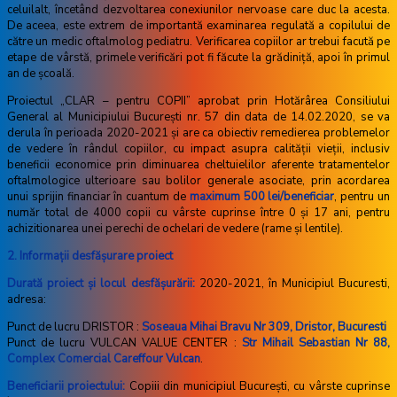
celuilalt, încetând dezvoltarea conexiunilor nervoase care duc la acesta.
De aceea, este extrem de importantă examinarea regulată a copilului de
către un medic oftalmolog pediatru. Verificarea copiilor ar trebui facută pe
etape de vârstă, primele verificări pot fi făcute la grădiniță, apoi în primul
an de școală.
Proiectul „CLAR – pentru COPII” aprobat prin Hotărârea Consiliului
General al Municipiului București nr. 57 din data de 14.02.2020, se va
derula în perioada 2020-2021 și are ca obiectiv remedierea problemelor
de vedere în rândul copiilor, cu impact asupra calității vieții, inclusiv
beneficii economice prin diminuarea cheltuielilor aferente tratamentelor
oftalmologice ulterioare sau bolilor generale asociate, prin acordarea
unui sprijin financiar în cuantum de
maximum 500 lei/beneficiar
, pentru un
număr total de 4000 copii cu vârste cuprinse între 0 și 17 ani, pentru
achizitionarea unei perechi de ochelari de vedere (rame și lentile).
2. Informaţii desfăşurare proiect
Durată proiect şi locul desfăşurării:
2020-2021, în Municipiul Bucuresti,
adresa:
Punct de lucru DRISTOR :
Soseaua Mihai Bravu Nr 309, Dristor, Bucuresti
Punct de lucru VULCAN VALUE CENTER :
Str Mihail Sebastian Nr 88,
Complex Comercial Careffour Vulcan
.
Beneficiarii proiectului:
Copiii din municipiul Bucureşti, cu vârste cuprinse