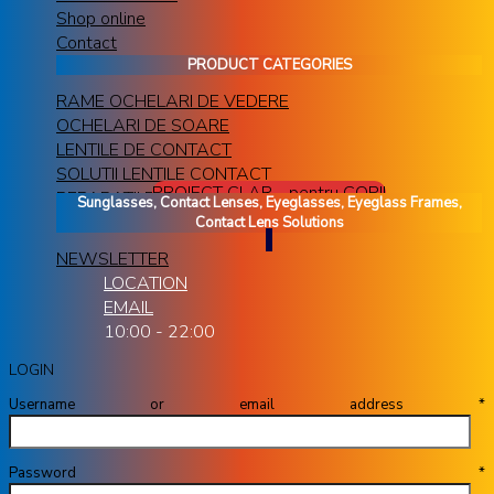
Shop online
Contact
PRODUCT CATEGORIES
RAME OCHELARI DE VEDERE
OCHELARI DE SOARE
LENTILE DE CONTACT
SOLUTII LENTILE CONTACT
PROIECT CLAR - pentru COPII
REPARATII RAME OCHELARI
Sunglasses, Contact Lenses, Eyeglasses, Eyeglass Frames,
Contact Lens Solutions
NEWSLETTER
LOCATION
EMAIL
10:00 - 22:00
LOGIN
Username or email address
*
Password
*