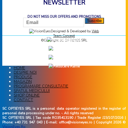
NEWSLETTER
DO NOT MISS OUR OFFERS AND PROMOTIONS
Designed & Developed by
Web
Team Concept
©Copyright SC OPTIEYES SRL
HOME
DESPRE NOI
PRODUSE
MAGAZIN
PROGRAMARE CONSULTATIE
SFATUL MEDICULUI
SHOP ONLINE
CONTACT
SC OPTIEYES SRL is a personal data operator registered in the register of
personal data processing under no. -. All rights reserved
SC OPTIEYES SRL | Tax code RO35413190 / Trade Register J23/107/2016 |
Phone: +40 731 947 043 | E-mail: office@visioneyes.ro | Copyright 2026 ©
VisionEyes.Ro