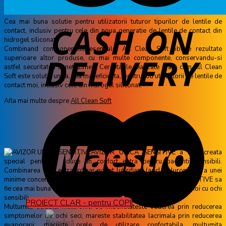
Cea mai buna solutie pentru utilizatorii tuturor tipurilor de lentile de
contact, inclusiv pentru cele din noua generatie de lentile de contact din
hidrogel siliconat.
Combinand componentele esentiale, All Clean Soft obtine rezultate
superioare altor produse, cu mai multe componente, conservandu-si
astfel securitatea si netezimea. Cercetarile realizate arata cum All Clean
Soft este solutia unica, cea mai eficienta, pentru toti utilizatorii de lentile de
contact moi, inclusiv cele din hidrogel siliconat.
Afla mai multe despre
All Clean Soft
Avizor Unica Sensitive
AVIZOR UNICA SENSITIVE a fost creata
special pentru a aduce un confort extra pentru pacientii sensibili.
Combinarea unui extraordinar agent lubrifiant (acid hialuronic) si a unei
minime concentratii de conservanti, face ca AVIZOR UNICA SENSITIVE sa
fie cea mai buna optiune pentru utilizatorii de lentile de contact moi cu ochi
sensibili.
PROIECT CLAR - pentru COPII
Multumita acidului hialuronic: se imbunatateste vederea prin reducerea
simptomelor de ochi seci; mareste stabilitatea lacrimala prin reducerea
evaporarii; mareste orele de utilizare confortabila, multumita