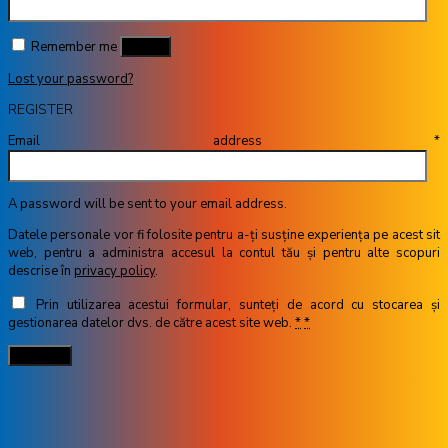
Remember me
Log in
Lost your password?
REGISTER
Email address
*
A password will be sent to your email address.
Datele personale vor fi folosite pentru a-ți susține experiența pe acest sit
web, pentru a administra accesul la contul tău și pentru alte scopuri
descrise în
privacy policy
.
Prin utilizarea acestui formular, sunteți de acord cu stocarea și
gestionarea datelor dvs. de către acest site web.
*
*
Register