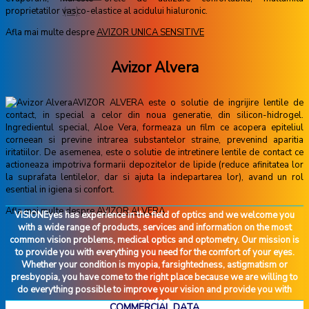
proprietatilor vasco-elastice al acidului hialuronic.
Afla mai multe despre
AVIZOR UNICA SENSITIVE
Avizor Alvera
AVIZOR ALVERA este o solutie de ingrijire lentile de
contact, in special a celor din noua generatie, din silicon-hidrogel.
Ingredientul special, Aloe Vera, formeaza un film ce acopera epiteliul
corneean si previne intrarea substantelor straine, prevenind aparitia
iritatiilor. De asemenea, este o solutie de intretinere lentile de contact ce
actioneaza impotriva formarii depozitelor de lipide (reduce afinitatea lor
la suprafata lentilelor, dar si ajuta la indepartarea lor), avand un rol
esential in igiena si confort.
Afla mai multe despre
AVIZOR ALVERA
VISIONEyes has experience in the field of optics and we welcome you
with a wide range of products, services and information on the most
common vision problems, medical optics and optometry. Our mission is
to provide you with everything you need for the comfort of your eyes.
Whether your condition is myopia, farsightedness, astigmatism or
presbyopia, you have come to the right place because we are willing to
do everything possible to improve your vision and provide you with
comfort.
COMMERCIAL DATA