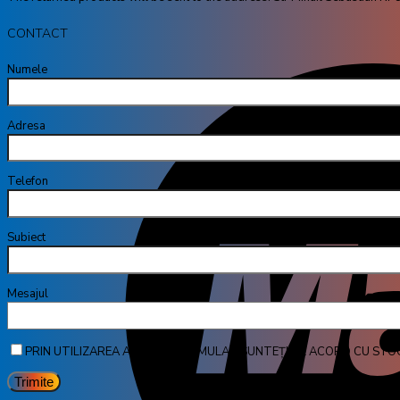
CONTACT
Numele tă
Adresa ta de
Telefon
Subiect
Mesa
PRIN UTILIZAREA ACESTUI FORMULAR SUNTEȚI DE ACORD CU STO