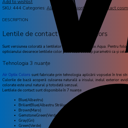
Add to wishlist
SKU:
444
Categories:
Alcon (Ciba Vision)
,
Lentile contact cosm
DESCRIPTION
Lentile de contact Air Optix Colors
Sunt versiunea colorată a lentilelor de contact Air Optix Aqua. Pentru folos
opticianului deoarece lentilele color păstrează aceeași parametrii ca și cele 
Tehnologia 3 nuanțe
Air Optix Colors
sunt fabricate prin tehnologia aplicării vopselei în trei s
Culorile de bază acoperă culoarea naturală a irisului, inelul exterior evid
colorate este unul natural și totodată senzual.
Lentilele de contact sunt disponibile în 7 nuanțe
Blue(Albastru)
BriliantBlue(Al­bastru Strălucitor)
Brown(Maro)
GemstoneGreen(Verde Smarald)
Gray(Gri)
Green(Verde)