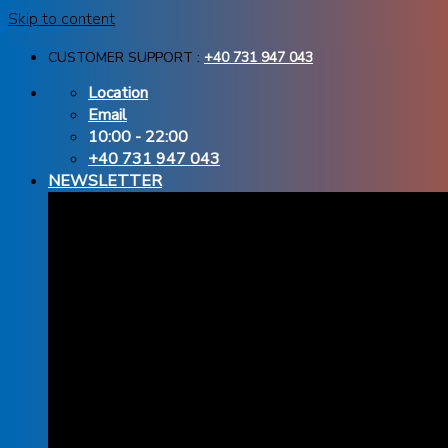
Skip to content
CUSTOMER SUPPORT :
+40 731 947 043
Location
Email
10:00 - 22:00
+40 731 947 043
NEWSLETTER