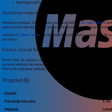
SterilingGray(Gri Argintiu)
Ajustarea materialului de suprafață
Materialul principal, folosit pentru a produce lentilele
Air Optix Colors
este
particule încărcate electric cea ce face să fie rezistentă la depunerile proteice
Lentilele
Air Optix Colors
sunt destinate folosirii zilnice și ocazionale. Nu
de contact.
Efectul colorat final
Efectul final de culoare a ochiului este influențat de mai mulți factori. Es
purtarea lentilelor de contact este de asemenea influențat de vestimentatie. Efe
Oferim de asemenea lentilele colorate Air Optix Colors în versiunea fără dio
Proprietăți
Dioptrii:
de la
Frecvența înlocuire:
1-30 
Material:
Lotra