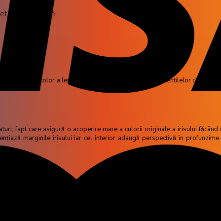
etice cu dioptrie
irea versiunii color a lentilelor Air Optix Aqua, purtătorii lentilelor clasic
clasice.
traturi, fapt care asigură o acoperire mare a culorii originale a irisului făcâ
ențiază marginile irisului iar cel interior adaugă perspectivă în profunzime.