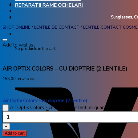
REPARATII RAME OCHELARI
Sunglasses, Co
SHOP ONLINE
/
LENTILE DE CONTACT
/
LENTILE CONTACT COSME
Add to wishlist
No products in the cart.
AIR OPTIX COLORS – CU DIOPTRIE (2 LENTILE)
155,00
lei
with VAT
Air Optix Colors – cu dioptrie (2 lentile)
Air Optix Colors - cu dioptrie (2 lentile) quantity
Add to cart