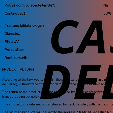
Pot să dorm cu aceste lentile?:
Nu
Conținut apă:
33%
Transmisibilitate oxigen:
Diametru:
Filtru UV:
Producător:
Rază curbură:
PRODUCT RETURN
According to the law, you can return the products purchased within a maximu
delivered), without trace of wear or damage of the product or the packaging
The return of the product must be announced by email at office@visioneyes.
transport being borne by the customer.
The amount to be returned is transferred by bank transfer, within a maximum o
The returned products will be sent to the address: Str Mihail Sebastian N