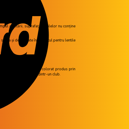
mpul ajustării, suprafața lentilelor nu conține
seara și depozitate în suportul pentru lentile
 greu de acoperit. Efectul colorat produs prin
mplu, lumina artificială dintr-un club.