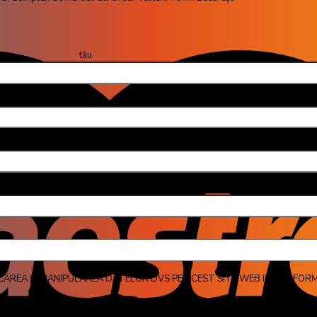
u (obliga
 email (obli
jul 
CAREA ȘI MANIPULAREA DATELOR DVS PE ACEST SITE WEB IN CONFORM