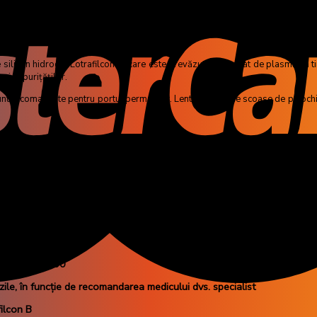
 silicon hidrogel Lotrafilcon B, care este prevăzut cu un strat de plasmă. În ti
 și impurițăților.
 sunt recomandate pentru portul permanent. Lentilele trebuie scoase de pe ochi 
te cunoscut faptul că urmele naturale inchise la culoare ale irisului sunt mai
ctul lentilelor de contact colorate va fi diferit în lumina zilei fața de, de exe
ptrii.
 -8.00 la +6.00
zile, în funcție de recomandarea medicului dvs. specialist
filcon B