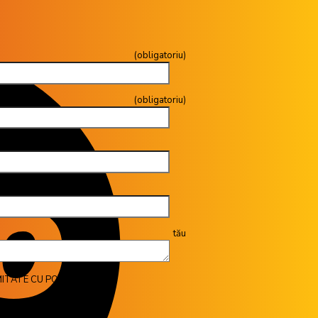
toriu)
gatoriu)
tău
ITATE CU POLITICA GDPR.