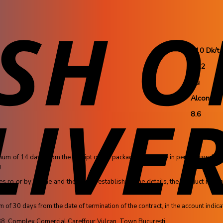
110 Dk/t
14.2
Nu
Alcon
8.6
m of 14 days from the receipt of the package, if they are in perfect conditio
.
ro or by phone and then, after establishing the details, the product is sent 
f 30 days from the date of termination of the contract, in the account indicate
r 88, Complex Comercial Careffour Vulcan, Town București