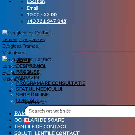
Location
Email
10:00 - 22:00
+40 731 947 043
HOME
DESPRE NOI
PRODUSE
MAGAZIN
PROGRAMARE CONSULTATIE
SFATUL MEDICULUI
SHOP ONLINE
CONTACT
Search for:
RAME OCHELARI DE VEDERE
OCHELARI DE SOARE
LENTILE DE CONTACT
SOLUTII LENTILE CONTACT