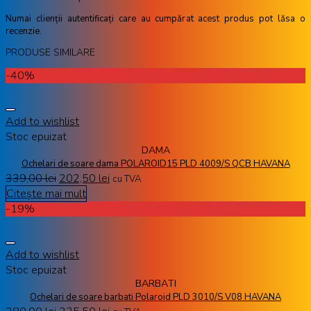
Numai clienții autentificați care au cumpărat acest produs pot lăsa o
recenzie.
PRODUSE SIMILARE
-40%
Add to wishlist
Stoc epuizat
DAMA
Ochelari de soare dama POLAROID15 PLD 4009/S QCB HAVANA
339,00
lei
202,50
lei
cu TVA
Citește mai mult
-19%
Add to wishlist
Stoc epuizat
BARBATI
Ochelari de soare barbati Polaroid PLD 3010/S V08 HAVANA