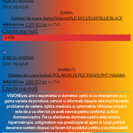
Add to wishlist
Stoc epuizat
DAMA
Ochelari de soare dama Polaroid PLD 5011/S LKP BLUE BLACK
349,99
lei
229,90
lei
cu TVA
Citește mai mult
-34%
Add to wishlist
Stoc epuizat
BARBATI
Ochelari de soare barbati POLAROID15 PLD 3004/S PHT HAVANA
440,00
lei
289,90
lei
cu TVA
Citește mai mult
VISIONEyes are o experienta in domeniul optici si va intampinam cu o
gama variata de produse, servicii si informatii despre cele mai frecvente
probleme de vedere, optica medicala si optometrie. Misiunea noastra
este de a va oferi tot ce aveti nevoie pentru confortul ochilor
dumneavoastra. Fie ca afectiunea dumneavoastra este miopie,
hipermetropie, astigmatism sau presbiopie ati ajuns in locul potrivit
deoarece suntem dispusi sa facem tot posibilul pentru a va imbunatatii