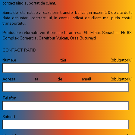
contact fiind suportat de client.
Suma de returnat se vireaza prin transfer bancar, in maxim 30 de zile de la
data denuntarii contractului, in contul indicat de client, mai putin costul
transportului.
Produsele returnate vor fi trimise la adresa: Str Mihail Sebastian Nr 88,
Complex Comercial Careffour Vulcan, Oras București
CONTACT RAPID
Numele tău (obligatoriu)
Adresa ta de email (obligatoriu)
Telefon
Subiect