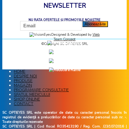
NEWSLETTER
NU RATA OFERTELE ȘI PROMOȚIILE NOASTRE
Designed & Developed by
Web
Team Concept
©Copyright SC OPTIEYES SRL
HOME
DESPRE NOI
PRODUSE
MAGAZIN
PROGRAMARE CONSULTATIE
SFATUL MEDICULUI
SHOP ONLINE
CONTACT
SC OPTIEYES SRL este operator de date cu caracter personal înscris în
registrul de evidență a prelucrărilor de date cu caracter personal sub nr. -.
Toate drepturile rezervate
SC OPTIEYES SRL | Cod fiscal RO35413190 / Reg. Com. J23/107/2016 |