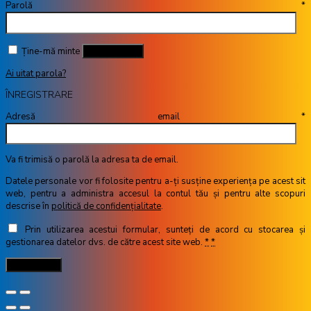
Parolă
*
Ține-mă minte
Autentificare
Ai uitat parola?
ÎNREGISTRARE
Adresă email
*
Va fi trimisă o parolă la adresa ta de email.
Datele personale vor fi folosite pentru a-ți susține experiența pe acest sit
web, pentru a administra accesul la contul tău și pentru alte scopuri
descrise în
politică de confidențialitate
.
Prin utilizarea acestui formular, sunteți de acord cu stocarea și
gestionarea datelor dvs. de către acest site web.
*
*
Înregistrare