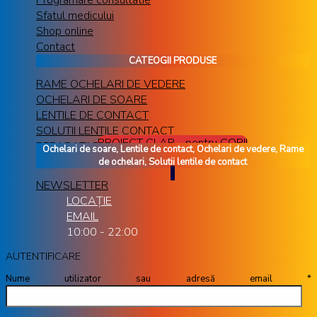
Sfatul medicului
Shop online
Contact
CATEOGII PRODUSE
RAME OCHELARI DE VEDERE
OCHELARI DE SOARE
LENTILE DE CONTACT
SOLUTII LENTILE CONTACT
PROIECT CLAR - pentru COPII
REPARATII RAME OCHELARI
Ochelari de soare, Lentile de contact, Ochelari de vedere, Rame
de ochelari, Solutii lentile de contact
NEWSLETTER
LOCAȚIE
EMAIL
10:00 - 22:00
AUTENTIFICARE
Nume utilizator sau adresă email
*