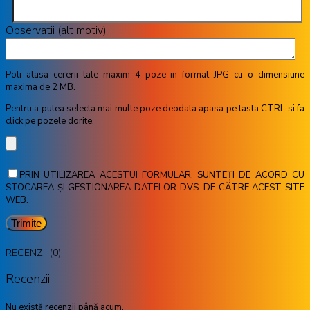
Observatii (alt motiv)
Poti atasa cererii tale maxim 4 poze in format JPG cu o dimensiune
maxima de 2 MB.
Pentru a putea selecta mai multe poze deodata apasa pe tasta CTRL si fa
click pe pozele dorite.
PRIN UTILIZAREA ACESTUI FORMULAR, SUNTEȚI DE ACORD CU
STOCAREA ȘI GESTIONAREA DATELOR DVS. DE CĂTRE ACEST SITE
WEB.
RECENZII (0)
Recenzii
Nu există recenzii până acum.