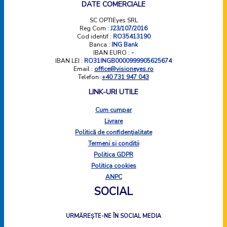
vederea si a va oferii confortul.
DATE COMERCIALE
SC OPTIEyes SRL
Reg Com :
J23/107/2016
Cod identif :
RO35413190
Banca :
ING Bank
IBAN EURO :
-
IBAN LEI :
RO31INGB0000999905625674
Email :
office@visioneyes.ro
Telefon :
+40 731 947 043
LINK-URI UTILE
Cum cumpar
Livrare
Politică de confidențialitate
Termeni si conditii
Politica GDPR
Politica cookies
ANPC
SOCIAL
URMĂREȘTE-NE ÎN SOCIAL MEDIA