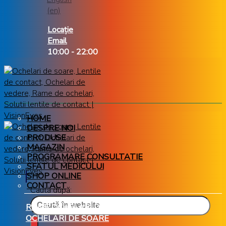
Locație
Email
10:00 - 22:00
HOME
DESPRE NOI
PRODUSE
MAGAZIN
PROGRAMARE CONSULTATIE
SFATUL MEDICULUI
SHOP ONLINE
CONTACT
Caută după:
RAME OCHELARI DE VEDERE
OCHELARI DE SOARE