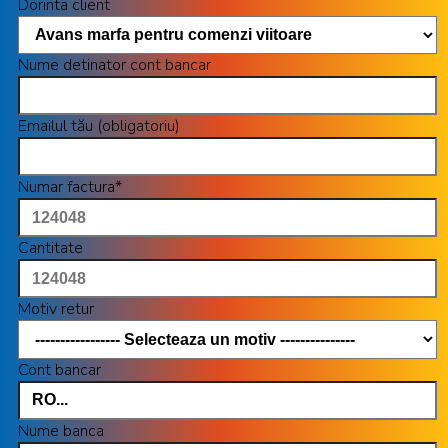
Dorinta client
Nume detinator cont bancar
Emailul tău (obligatoriu)
Numar factura*
Cantitate
Motiv retur
Cont bancar
Nume banca