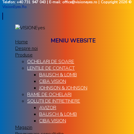
Telefon: +40 731 947 043 | E-mail: office@visioneyes.ro | Copyright 2026 ©
VisionEyes.Ro
MENIU WEBSITE
Home
Despre noi
Produse
OCHELARI DE SOARE
LENTILE DE CONTACT
BAUSCH & LOMB
CIBA VISION
JOHNSON & JOHNSON
RAME DE OCHELARI
SOLUTII DE INTRETINERE
AVIZOR
BAUSCH & LOMB
CIBA VISION
Magazin
Programare consultatie