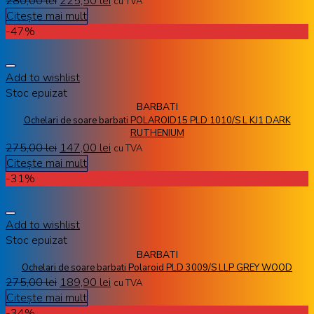
280,00
lei
225,50
lei
cu TVA
Citește mai mult
-47%
Add to wishlist
Stoc epuizat
BARBATI
Ochelari de soare barbati POLAROID15 PLD 1010/S L KJ1 DARK
RUTHENIUM
275,00
lei
147,00
lei
cu TVA
Citește mai mult
-31%
Add to wishlist
Stoc epuizat
BARBATI
Ochelari de soare barbati Polaroid PLD 3009/S LLP GREY WOOD
275,00
lei
189,90
lei
cu TVA
Citește mai mult
-34%