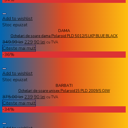
Add to wishlist
Stoc epuizat
DAMA
Ochelari de soare dama Polaroid PLD 5012/S LKP BLUE BLACK
349,99
lei
229,90
lei
cu TVA
Citește mai mult
-36%
Add to wishlist
Stoc epuizat
BARBATI
Ochelari de soare unisex Polaroid15 PLD 2009/S QJW
375,00
lei
239,90
lei
cu TVA
Citește mai mult
-34%