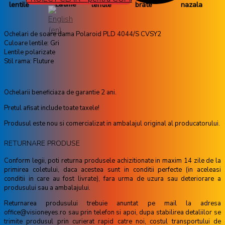
Ochelari de soare dama Polaroid PLD 4044/S CVSY2
Culoare lentile: Gri
Lentile polarizate
Stil rama: Fluture
Ochelarii beneficiaza de garantie 2 ani.
Pretul afisat include toate taxele!
Produsul este nou si comercializat in ambalajul original al producatorului.
RETURNARE PRODUSE
Conform legii, poti returna produsele achizitionate in maxim 14 zile de la
primirea coletului, daca acestea sunt in conditii perfecte (in aceleasi
conditii in care au fost livrate), fara urma de uzura sau deteriorare a
produsului sau a ambalajului.
Returnarea produsului trebuie anuntat pe mail la adresa
office@visioneyes.ro sau prin telefon si apoi, dupa stabilirea detaliilor se
trimite produsul prin curierat rapid catre noi, costul transportului de