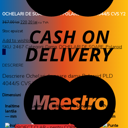
OCHELARI DE SOARE DAMA POLAROID PLD 4044/S CVS Y2
367,00
lei
220,20
lei
cu TVA
Stoc epuizat
Add to wishlist
SKU:
2467
Categorii:
Dama
,
OCHELARI DE SOARE
,
Polaroid
DESCRIERE
Descriere Ochelari de soare dama Polaroid PLD
4044/S CVS Y2 de la Polaroid
Dimensiuni
Inaltime
Latime
Latime
Lungime
Punte
lentile
rama
lentile
brate
nazala
— mm
— mm
53 mm
140 mm
20 mm
PROIECT CLAR - pentru COPII