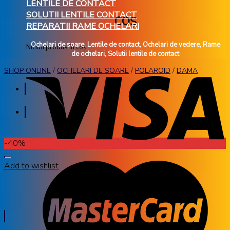
LENTILE DE CONTACT
SOLUTII LENTILE CONTACT
COȘ
REPARATII RAME OCHELARI
Ochelari de soare, Lentile de contact, Ochelari de vedere, Rame
Niciun produs în coș.
de ochelari, Solutii lentile de contact
SHOP ONLINE
/
OCHELARI DE SOARE
/
POLAROID
/
DAMA
-40%
Add to wishlist